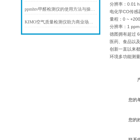
分辨率：0.01 hPa
ppmhtv甲醛检测仪的使用方法与操作指南
电化学CO传
量程：0 ~ +200
KIMO空气质量检测仪助力商业场所打造优质空气环境
分辨率：1 ppm C
德图拥有超过 
医药、食品以
创新一直以来
环境多功能测
您的
您的
联系