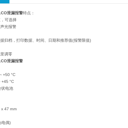
5-1CO泄漏报警
特点：
值，可选择
出声光报警
据归档，打印数据、时间、日期和推荐值(报警限值)
气里调零
5-1CO泄漏报警
 +50 °C
+45 °C
块状电池
h
 x 47 mm
S
型热电偶)