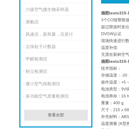
六级空气微生物采样器
德图testo31
3个CO报警限
测氡仪
超过限值时发
DVGW认证
风速仪，新风量，压差计
现场快速进行数
尘埃粒子计数器
温度补偿
无需在新鲜空
甲醛检测仪
德图testo31
技术指标：
粉尘检测仪
存储温度：-20 ~
操作温度：+5 ~ 
微小型气候检测仪
电池类型：9V
电池寿命：16 
多功能空气质量检测仪
重量：400 g
尺寸：215 x 68
查看全部
外壳材料：AB
温度测量 (K