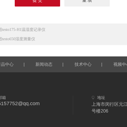
testo175-H1温湿度记录仪
testo650湿度测量仪
|
|
|
产品中心
新闻动态
技术中心
视频中
邮箱
地址
5157752@qq.com
上海市闵行区元江
号楼206