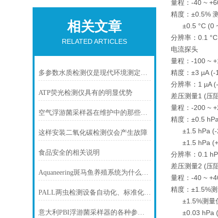
量程：-40 ~ +6
精度：±0.5% 测量
相关文章
±0.5 °C (0 ~
分辨率：0.1 °C (
RELATED ARTICLES
电流探头
量程：-100 ~ +
精度：±3 µA (-1
多参数水质检测仪是现代环境测定的仪器之一
分辨率：1 µA (-1
ATP荧光检测仪具有的明显优势
差压测量1 (
量程：-200 ~ +
空气浮游菌采样器在维护中的那些小窍门
精度：±0.5 hPa (
±1.5 hPa (-2
这样安装二氧化碳检测仪会产生故障
±1.5 hPa (+5
食品安全的相关说明
分辨率：0.1 hPa 
差压测量2 (
Aquaneering斑马鱼养殖系统为什么这么火
量程：-40 ~ +4
精度：±1.5%测量值
PALL两虫检测设备自动化、标准化程度高
±1.5%测量值 (
±0.03 hPa (-
意大利PBI浮游菌采样器的各种参数设定要求