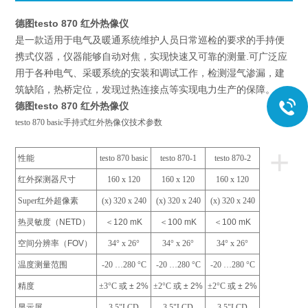
德图testo 870 红外热像仪
是一款适用于电气及暖通系统维护人员日常巡检的要求的手持便
携式仪器，仪器能够自动对焦，实现快速又可靠的测量.可广泛应
用于各种电气、采暖系统的安装和调试工作，检测湿气渗漏，建
筑缺陷，热桥定位，发现过热连接点等实现电力生产的保障。
德图testo 870 红外热像仪
testo 870 basic手持式红外热像仪技术参数
+
性能
testo 870 basic
testo 870-1
testo 870-2
红外探测器尺寸
160 x 120
160 x 120
160 x 120
Super
红外超像素
(x) 320 x 240
(x) 320 x 240
(x) 320 x 240
热灵敏度（
NETD
）
＜
120 mK
＜
100 mK
＜
100 mK
空间分辨率（
FOV
）
34° x 26°
34° x 26°
34° x 26°
温度测量范围
-20 …280 °C
-20 …280 °C
-20 …280 °C
精度
±3°C
或
± 2%
±2°C
或
± 2%
±2°C
或
± 2%
显示屏
3.5"LCD
3.5"LCD
3.5"LCD