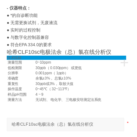
- 仪器特点：
● *的自诊断功能
● 无需更换试剂，无废液流
● 实时的过程控制
● 与数字化控制器兼容
● 符合EPA 334.0的要求
哈希CLF10sc电极法余（总）氯在线分析仪
+
技术指标
测量范围
0~10ppm
低检测限
30ppb（ 0.030ppm） 或更低
分辨率
0.001ppm（ 1ppb）
准确度
余氯±3%， 总氯±10%
重复性
30ppb或3%， 取较大值
操作温度
0~45℃（ 32~113℉）
样品pH范围
4 ~ 9
测量方法
无试剂、 电化学、 三电极安培测定法系统