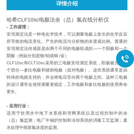
详情介绍
哈希CLF10sc电极法余（总）氯在线分析仪
- 工作原理：
安培测定法是一种电化学技术，可以测量电极上发生的化学反应
所导致的电流变化。产生的电流与分析物的浓度成比例。普通的
安培测定法传感器是由两个不同的电极组成的—一个阳极和一个
阴极（例如分别是银/铂或铜 /金）
CLF10sc和CLT10sc采用的三电极安培测定系统，阳极被分成两
个部分—参比电极和辅助电极（或对电极）。这些系统通常是由
特殊的电路支持的，并会将电压导向两个电极之间。这种三电极
的设计通常会使得测量更稳定，工作电极和参比电极的使用寿命
更长。
- 应用行业：
适用于饮用水中地下水系统和管网系统以及过程控制中的余
（总）氯监测；电厂中锅炉控制和冷却系统的消毒工艺监测；废
水处理中残留氯浓度的监测。