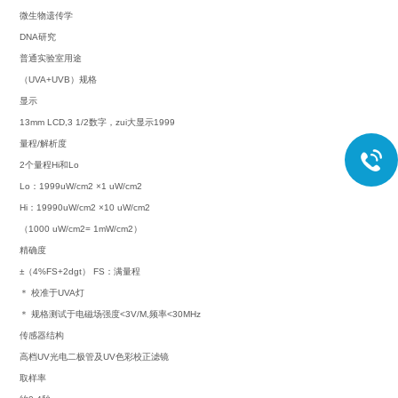
微生物遗传学
DNA研究
普通实验室用途
（UVA+UVB）规格
显示
13mm LCD,3 1/2数字，zui大显示1999
量程/解析度
2个量程Hi和Lo
Lo：1999uW/cm2 ×1 uW/cm2
Hi：19990uW/cm2 ×10 uW/cm2
（1000 uW/cm2= 1mW/cm2）
精确度
±（4%FS+2dgt） FS：满量程
＊ 校准于UVA灯
＊ 规格测试于电磁场强度<3V/M,频率<30MHz
传感器结构
高档UV光电二极管及UV色彩校正滤镜
取样率