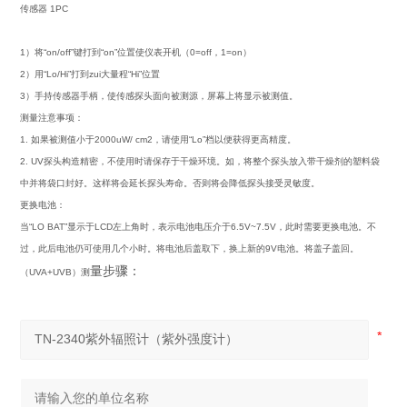
传感器 1PC
1）将“on/off”键打到“on”位置使仪表开机（0=off，1=on）
2）用“Lo/Hi”打到zui大量程“Hi”位置
3）手持传感器手柄，使传感探头面向被测源，屏幕上将显示被测值。
测量注意事项：
1. 如果被测值小于2000uW/ cm2，请使用“Lo”档以便获得更高精度。
2. UV探头构造精密，不使用时请保存于干燥环境。如，将整个探头放入带干燥剂的塑料袋
中并将袋口封好。这样将会延长探头寿命。否则将会降低探头接受灵敏度。
更换电池：
当“LO BAT”显示于LCD左上角时，表示电池电压介于6.5V~7.5V，此时需要更换电池。不
过，此后电池仍可使用几个小时。将电池后盖取下，换上新的9V电池。将盖子盖回。
量步骤：
（UVA+UVB）测