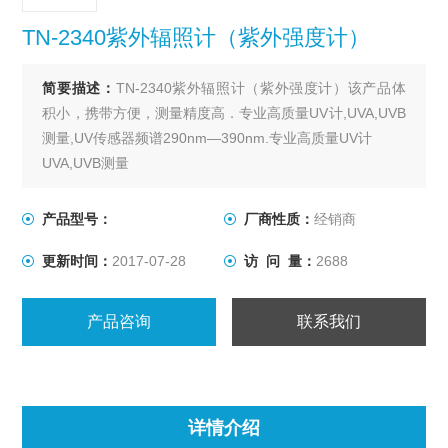
TN-2340紫外辐照计（紫外强度计）
简要描述：
TN-2340紫外辐照计（紫外强度计）该产品体
积小，携带方便，测量精度高．专业高质量UV计,UVA,UVB
测量,UV传感器频谱290nm—390nm.专业高质量UV计
UVA,UVB测量
UV传感器频谱290nm — 390nm
Hi，Lo测试量程19990及1999 uW/cm2
产品型号：
厂商性质：
经销商
表头探头分离设计便于各种环境使用
更新时间：
2017-07-28
访 问 量：
2688
产品咨询
联系我们
详情介绍