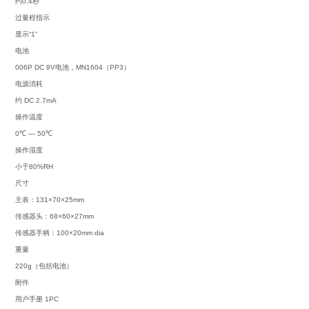
约0.4秒
过量程指示
显示“1”
电池
006P DC 9V电池，MN1604（PP3）
电源消耗
约 DC 2.7mA
操作温度
0℃ — 50℃
操作湿度
小于80%RH
尺寸
主表：131×70×25mm
传感器头：68×60×27mm
传感器手柄：100×20mm dia
重量
220g（包括电池）
附件
用户手册 1PC