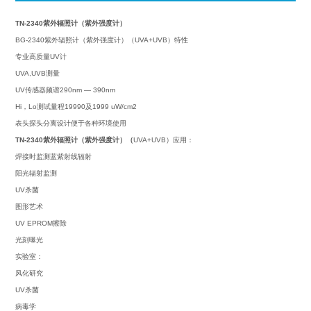
TN-2340紫外辐照计（紫外强度计）
BG-2340紫外辐照计（紫外强度计）（UVA+UVB）特性
专业高质量UV计
UVA,UVB测量
UV传感器频谱290nm — 390nm
Hi，Lo测试量程19990及1999 uW/cm2
表头探头分离设计便于各种环境使用
TN-2340紫外辐照计（紫外强度计）（
UVA+UVB）应用
：
焊接时监测蓝紫射线辐射
阳光辐射监测
UV杀菌
图形艺术
UV EPROM擦除
光刻曝光
实验室：
风化研究
UV杀菌
病毒学