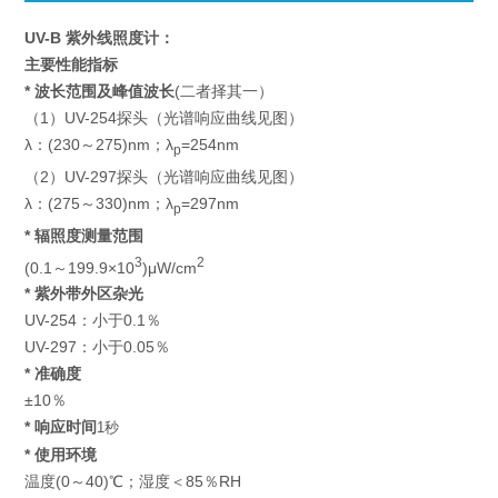
UV-B 紫外线照度计
：
主要性能指标
* 波长范围及峰值波长
(二者择其一）
（1）UV-254探头（光谱响应曲线见图）
λ：(230～275)nm；λ
=254nm
p
（2）UV-297探头（光谱响应曲线见图）
λ：(275～330)nm；λ
=297nm
p
* 辐照度测量范围
3
2
(0.1～199.9×10
)μW/cm
* 紫外带外区杂光
UV-254：小于0.1％
UV-297：小于0.05％
* 准确度
±10％
* 响应时间
1秒
* 使用环境
温度(0～40)℃；湿度＜85％RH