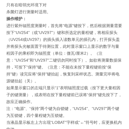
只有在暗弱光环境下对
杀菌灯进行测量时适用。
操作维护：
进行紫外辐照度测量时，首先将“电源"键按下，然后根据测量需要
按下“UV254"（或“UV297"）键和所选定的量程键，将相应探头
（UV254或UV297）的插头插入读数单元的插孔内，打开探头盖
并将探头光敏面置于待测位置，此时显示窗口上显示的数字与量
程因子的乘积即为辐照度（单位：微瓦/厘米2）。（注
意：“UV254"和“UV297"二键切勿同时按下）。如欲将测量数据保
持，可按下“保持"键。（注意：不能在未按下量程键前按“保
持"键）读完应将“保持"键抬起，恢复到采样状态。测量完毕将电
源键抬起（关）。
如果显示窗口的左端只显示“1"表明辐照度过载（按下更大量程因
子的键测量），或表明在按下量程键前已误将“保持"键先按下了，
故应正确操作。
注：“电源"、“保持"两个键为自锁键，“UV254"、“UV297"两个键
为互锁键，四个量程键为互锁键。
当液晶显示板左上方出现“LOBAT"字样或“←"符号时，应更换机内