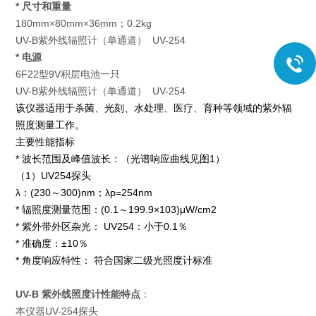
* 尺寸和重量
180mm×80mm×36mm；0.2kg
UV-B紫外线辐照计（单通道） UV-254
* 电源
6F22型9V积层电池一只
UV-B紫外线辐照计（单通道） UV-254
该仪器适用于杀菌、光刻、水处理、医疗、育种等领域的紫外辐
照度测量工作。
主要性能指标
* 波长范围及峰值波长：（光谱响应曲线见图1）
（1）UV254探头
λ：(230～300)nm；λp=254nm
* 辐照度测量范围：(0.1～199.9×103)μW/cm2
* 紫外带外区杂光： UV254：小于0.1％
* 准确度：±10％
* 角度响应特性： 符合国家二级光照度计标准
UV-B 紫外线照度计
性能特点
：
本仪器UV-254探头