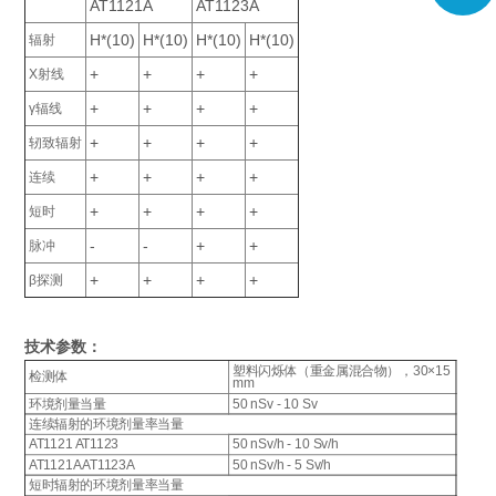
AT1121A
AT1123A
H*(10)
H*(10)
H*(10)
H*(10)
辐射
+
+
+
+
X射线
+
+
+
+
γ辐线
+
+
+
+
轫致辐射
+
+
+
+
连续
+
+
+
+
短时
-
-
+
+
脉冲
+
+
+
+
β探测
技术参数：
塑料闪烁体（重金属混合物），30×15
检测体
mm
环境剂量当量
50 nSv - 10 Sv
连续辐射的环境剂量率当量
AT1121 AT1123
50 nSv/h - 10 Sv/h
AT1121A AT1123A
50 nSv/h - 5 Sv/h
短时辐射的环境剂量率当量