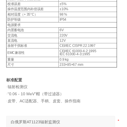
校准误差
±5%
操作温度范围内补偿误差
±10%
相对湿度（+ 35°C）
98 %
防护等级
IP54
电源要求
内置蓄电池
6V
交流电
220V
直流电
12V
放射干扰标准
CEI/IEC CISPR 22:1997
CEI/IEC 61000-4-2:1995
EMC兼容性
IEC 61000-4-3:1995
重量
0.9 kg
尺寸
233×85×67 mm
标准配置
辐射检测仪
·
“0.06 - 10 MeV”帽（带过滤器）
·
皮带、AC适配器、手柄、皮套、操作指南
·