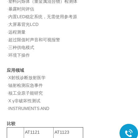
塑料闪烁体（重金属混合物）检测体
·
暴露时间评估
·
内置LED稳定系统，无需使用参考源
·
大屏幕背光LCD
·
远程测量
·
超过限值时声音和可视报警
·
三种供电模式
·
环境下操作
·
应用领域
X射线诊断放射医学
·
辐射检测应急事件
·
核工业原子能研究
·
X γ非破坏性测试
·
INSTRUMENTS AND
·
比较
+
AT1121
AT1123