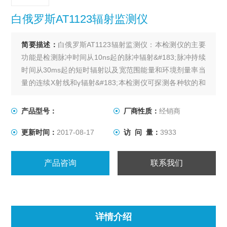
白俄罗斯AT1123辐射监测仪
简要描述：
白俄罗斯AT1123辐射监测仪：本检测仪的主要
功能是检测脉冲时间从10ns起的脉冲辐射&#183;脉冲持续
时间从30ms起的短时辐射以及宽范围能量和环境剂量率当
量的连续X射线和γ辐射&#183;本检测仪可探测各种软的和
硬的γ辐射源，β辐射源&#183;带有暴露时间评估的脉冲辐
射和短时辐射以及探测移动的辐照装置&#183;使用仪器上
产品型号：
厂商性质：
经销商
的键盘可设置量程范围内的任何限值&#183;仪器自动保存Z
更新时间：
2017-08-17
访 问 量：
3933
大剂量率值
产品咨询
联系我们
详情介绍