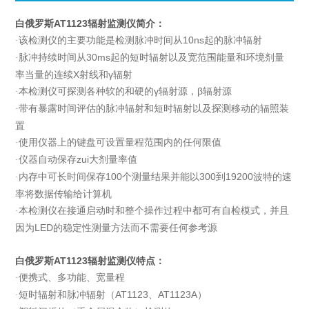
白俄罗斯AT1123辐射监测仪
简介：
检测仪的主要功能是检测脉冲时间从10ns起的脉冲辐射
·该
脉冲持续时间从30ms起的短时辐射以及宽范围能量和环境剂量
·
率当量的连续X射线和γ辐射
本检测仪可探测各种软的和硬的γ辐射源，β辐射源
·
带有暴露时间评估的脉冲辐射和短时辐射以及探测移动的辐照装
·
置
使用仪器上的键盘可设置量程范围内的任何限值
·
仪器自动保存zui大剂量率值
·
内存中可长时间保存100个测量结果并能以300到19200波特的速
·
率将数据传输给计算机
本检测仪在接通启动时和整个操作过程中都可有自检模式，并且
·
因为LED的稳定性测量方法而不需要任何参考源
白俄罗斯AT1123辐射监测仪
特点：
便携式、多功能、宽量程
·
短时辐射和脉冲辐射（AT1123、AT1123A）
·