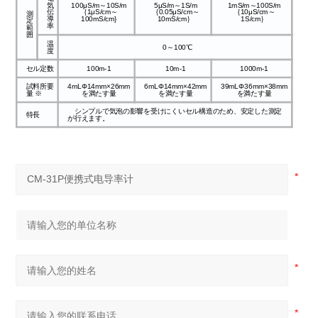
気
100μS/m～10S/m
5μS/m～1S/m
1mS/m～100S/m
伝
｛1μS/cm～
｛0.05μS/cm～
｛10μS/cm～
測
導
100mS/cm}
10mS/cm｝
1S/cm｝
定
率
範
囲
温
0～100℃
度
セル定数
100m-1
10m-1
1000m-1
試料所要
4mLΦ14mm×26mm
6mLΦ14mm×42mm
39mLΦ36mm×38mm
量 ※
を満たす量
を満たす量
を満たす量
シンプルで気泡の影響を受けにくいセル構造のため、安定した測定
特長
が行えます。