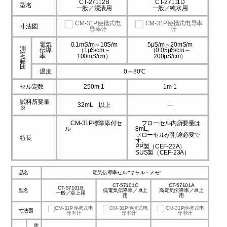
CT-27112B
CT-27111D
型名
一般／浸漬用
一般／純水用
寸法図
電気
0.1mS/m～10S/m
5μS/m～20mS/m
測
伝導
（1μS/cm～
（0.05μS/cm～
定
率
100mS/cm）
200μS/cm）
範
囲
温度
0～80℃
セル定数
250m-1
1m-1
試料所要量
32mL 以上
―
※
CM-31P標準添付セ
フローセル内所要量は
ル
8mL。
フローセルが別途必要で
特長
す。
PP製（CEF-22A）
SUS製（CEF-23A）
品名
電気伝導率セル “キャル・メモ"
CT-57101C
CT-57101A
CT-57101B
型名
低電気伝導率／卓上
高電気伝導率／卓上
一般／卓上用
用
用
寸法図
電