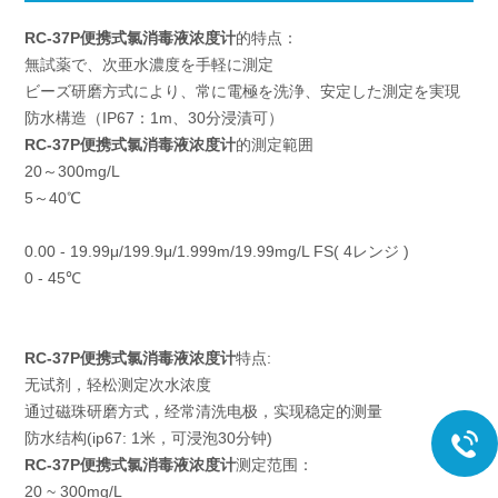
RC-37P便携式氯消毒液浓度计
的特点：
無試薬で、次亜水濃度を手軽に測定
ビーズ研磨方式により、常に電極を洗浄、安定した測定を実現
防水構造（IP67：1m、30分浸漬可）
RC-37P便携式氯消毒液浓度计
的測定範囲
20～300mg/L
5～40℃
0.00 - 19.99μ/199.9μ/1.999m/19.99mg/L FS( 4レンジ )
0 - 45℃
RC-37P便携式氯消毒液浓度计
特点:
无试剂，轻松测定次水浓度
通过磁珠研磨方式，经常清洗电极，实现稳定的测量
防水结构(ip67: 1米，可浸泡30分钟)
RC-37P便携式氯消毒液浓度计
测定范围：
20 ~ 300mg/L