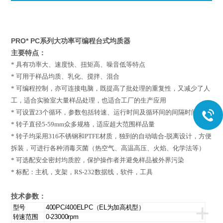
PRO* PC系列大功率可编程台式均质器
主要特点：
*
具有功率大、速度快、扭矩高、噪音低等特点
*
可用于样品均质、乳化、搅拌、混合
*
可编程控制，亦可连接电脑，既提高了批处理的重复性，又减少了人
工，适合实验室大量样品处理，也适合工厂的生产应用
*
可设置23个循环，参数包括转速、运行时间及循环间的间隔时间
*
转子直径5-
59
mm众多规格
，适应超大范围样品量
*
转子均采用316不锈钢和PTFE材质，独到的自动啮合-脱离设计，方便
拆装，
可进行各种消毒灭菌（热空气、高温高压、火焰、化学法等）
*
可选配安全密封均质腔，保护操作者并避免样品被外界污染
*
标配：主机，支架，RS-232数据线，软件，工具
技术参数：
+
型号
400PC/400ELPC（EL为加高机型）
转速范围
0-23000rpm