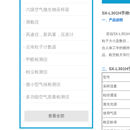
六级空气微生物采样器
SX-L301H手
一、产品说明
测氡仪
苏信SX-L3
风速仪，新风量，压差计
粒子大小及数目，
尘埃粒子计数器
合人体工学的握持
品、航空航天等行
甲醛检测仪
SX-L30
二、
粉尘检测仪
型号
微小型气候检测仪
采样流量
粒径通道
多功能空气质量检测仪
激光光源
使用气泵
查看全部
检定标准