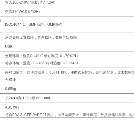
输入100-240V 输出8.4V 4.2Ah
交流220V±10％/50Hz
标
ISO14644-1、GMP动态、GMP静态
用户参数设置权限，查询权限，数据导出权限
USB
使用环境：温度0∽40℃ 相对湿度10∽70%PH
储存环境：温度-30∽45℃相对湿度0∽90%PH
采样口胶套，自净过滤器，蓝牙打印纸，便携式保护箱，充电适配器，导出数据光盘
合格证
0.85kg
长240 ×宽 135 ×厚 68（mm）
ABS塑料
符合FDA 21CFR PART 11要求，涉及访问安全、审计追踪、数据存储和检索、