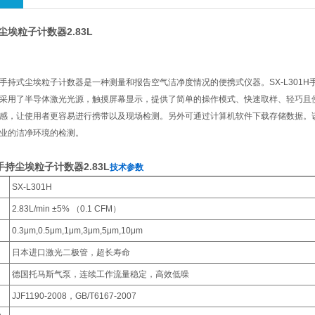
持尘埃粒子计数器2.83L
01H手持式尘埃粒子计数器是一种测量和报告空气洁净度情况的便携式仪器。SX-L301H手
采用了半导体激光光源，触摸屏幕显示，提供了简单的操作模式、快速取样、轻巧且
感，让使用者更容易进行携带以及现场检测。另外可通过计算机软件下载存储数据。
业的洁净环境的检测。
1H手持尘埃粒子计数器2.83L
技术参数
SX-L301H
2.83L/min ±5% （0.1 CFM）
0.3μm,0.5μm,1μm,3μm,5μm,10μm
日本进口激光二极管，超长寿命
德国托马斯气泵，连续工作流量稳定，高效低噪
JJF1190-2008，GB/T6167-2007