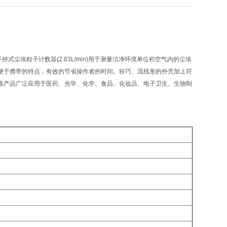
持式尘埃粒子计数器(2.83L/min)用于测量洁净环境单位积空气内的尘埃
便于携带的特点，有效的节省操作者的时间。轻巧、流线形的外壳加上符
该产品广泛应用于医药、光学、化学、食品、化妆品、电子卫生、生物制