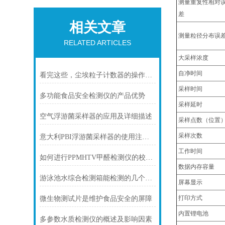
测量重复性相对
差
相关文章
测量粒径分布误
RELATED ARTICLES
大采样浓度
自净时间
看完这些，尘埃粒子计数器的操作少走弯路
采样时间
多功能食品安全检测仪的产品优势
采样延时
空气浮游菌采样器的应用及详细描述
采样点数（位置
采样次数
意大利PBI浮游菌采样器的使用注意事项
工作时间
如何进行PPMHTV甲醛检测仪的校准？
数据内存容量
游泳池水综合检测箱能检测的几个基本项目
屏幕显示
打印方式
微生物测试片是维护食品安全的屏障
内置锂电池
多参数水质检测仪的概述及影响因素