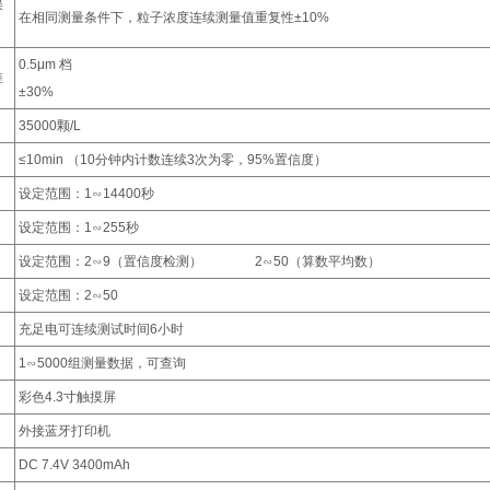
误
在相同测量条件下，粒子浓度连续测量值重复性±10%
0.5μm 档
差
​±30%
35000颗/L
≤10min （10分钟内计数连续3次为零，95%置信度）
设定范围：1∽14400秒
设定范围：1∽255秒
）
设定范围：2∽9（置信度检测） 2∽50（算数平均数）
设定范围：2∽50
充足电可连续测试时间6小时
1∽5000组测量数据，可查询
彩色4.3寸触摸屏
外接蓝牙打印机
DC 7.4V 3400mAh