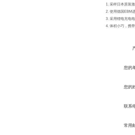
1. 采样日本原
2. 使用德国EB
3. 采用锂电充
4. 体积小巧，携
您的
您的
联系
常用