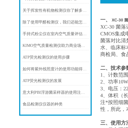
关于挥发性有机物检测仪你了解多少？
一、
XC-30
除了使用甲醛检测仪，我们还能怎么了解甲醛
XC-30
CMOS集
手持式粉尘仪在室内空气质量评估中的应用
菌落对比清
KIMO空气质量检测仪助力商业场所打造优质空气环境
水、临床标
商检局、食
ATP荧光检测仪的使用步骤
二、技术参
如何将紫外线照度计的使用功能得到利用
1、计数范围：
ATP荧光检测仪的发展
2、功率10
3、电压：220
意大利PBI浮游菌采样器的使用注意事项
4、体积（长*
注*按照细
食品检测仪仪器的种类
性，所此，
三、使用方