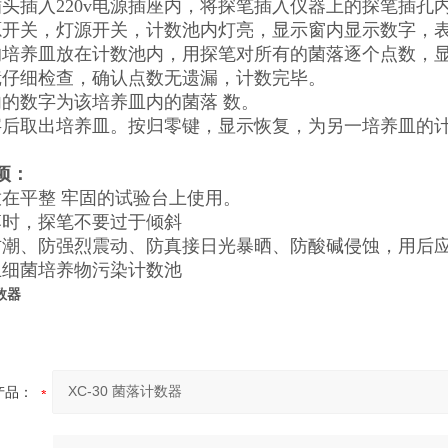
插头插入220v电源插座内，将探笔插入仪器上的探笔插孔
源开关，灯源开关，计数池内灯亮，显示窗内显示数字，
的培养皿放在计数池内，用探笔对所有的菌落逐个点数，
镜仔细检查，确认点数无遗漏，计数完毕。
内的数字为该培养皿内的菌落 数。
字后取出培养皿。按归零键，显示恢复，为另一培养皿的
项：
放在平整 牢固的试验台上使用。
落时，探笔不要过于倾斜
防潮、防强烈震动、防真接日光暴晒、防酸碱侵蚀，用后
止细菌培养物污染计数池
计数器
产品：