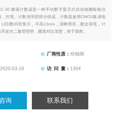
XC-30 菌落计数器是一种手动数字显示式自动细菌检验仪
器、控笔、计数池等部部分组成，计数器参用CMOS集成电
LED数码管显示，字高13mm，清晰明亮，配合探笔，计
高亮发光二极管照明，菌落对比清楚，便于观察。
厂商性质：
经销商
2020-03-18
访 问 量：
1304
咨询
联系我们