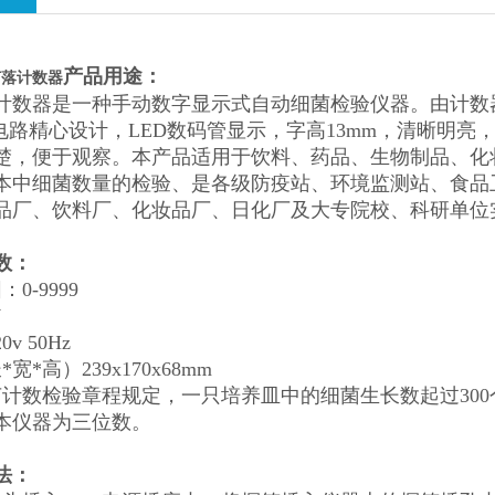
产品用途：
 菌落计数器
 菌落计数器是一种手动数字显示式自动细菌检验仪器。由计
成电路精心设计，LED数码管显示，字高13mm，清晰明
楚，便于观察。本产品适用于饮料、药品、生物制品、化
本中细菌数量的检验、是各级防疫站、环境监测站、食品
品厂、饮料厂、化妆品厂、日化厂及大专院校、科研单位
数：
0-9999
W
v 50Hz
宽*高）239x170x68mm
菌计数检验章程规定，一只培养皿中的细菌生长数起过30
本仪器为三位数。
法：