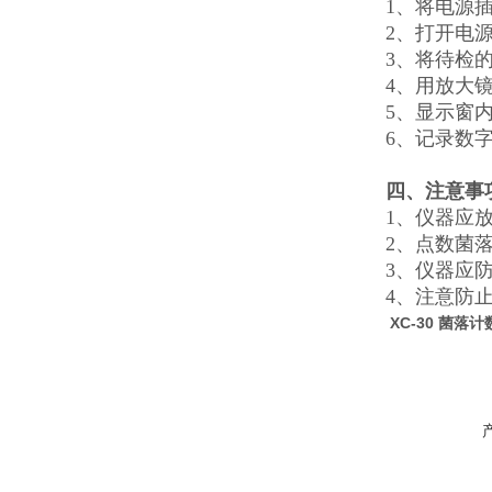
1、将电源
2、打开电
3、将待检
4、用放大
5、显示窗
6、记录数
四、注意事
1、仪器应
2、点数菌
3、仪器应
4、注意防
XC-30 菌落