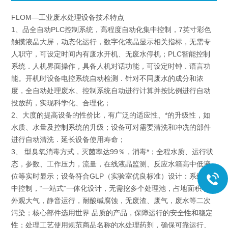
FLOM—工业废水处理设备技术特点
1、品全自动PLC控制系统，高程度自动化集中控制，7英寸彩色
触摸液晶大屏，动态化运行，数字化液晶显示相关指标，无需专
人职守，可设定时间内有废水开机、无废水停机；PLC智能控制
系统．人机界面操作，具备人机对话功能，可设定时钟．语言功
能。开机时设备电控系统自动检测．针对不同废水的成分和浓
度，全自动处理废水、控制系统自动进行计算并按比例进行自动
投放药，实现科学化、合理化；
2、大度的提高设备的性价比，有广泛的适应性、*的升级性，如
水质、水量及控制系统的升级；设备可对需要清洗和冲冼的部件
进行自动清洗．延长设备使用寿命；
3、 型臭氧消毒方式，灭菌率达99％，消毒*；全程水质、运行状
态，参数、工作压力，流量，在线液晶监测、反应水箱高中低液
位等实时显示；设备符合GLP（实验室优良标准）设计：系统集
中控制，“一站式”一体化设计，无需挖多个处理池，占地面积小，
外观大气，静音运行，耐酸碱腐蚀，无废渣、废气，废水等二次
污染；核心部件选用世界 品质的产品，保障运行的安全性和稳定
性；处理工艺使用规范商品名称的水处理药剂，确保可靠运行、