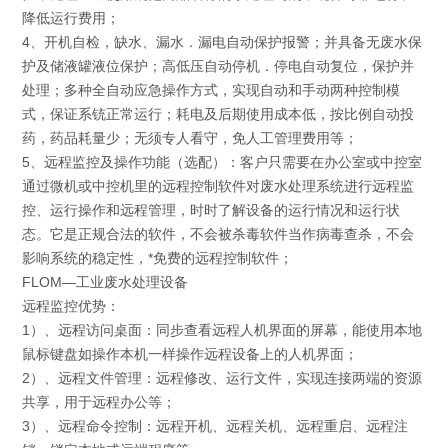
降低运行费用；
4、开机自检，缺水、漏水．漏电自动保护报警；并具备无废水保
护及储液罐液位保护；高低压自动停机．停电自动复位，保护并
处理；多种全自动应急操作方式，实现自动和手动两种控制模
式，保证系铳正常运行；耗电及后期使用成本低，按比例自动投
药，药品耗量少；无须专人看守，免人工管理费用等；
5、远程监控及操作功能（选配）：客户只需要在办公室或中控室
通过微机或中控机里的远程控制软件对废水处理系统进行远程监
控、运行操作和远程管理，时时了解设备的运行情况和运行状
态。它是正规合法的软件，不会被杀毒软件当作病毒查杀，不会
影响系统的稳定性，*免费的远程控制软件；
FLOM—工业废水处理设备
远程监控优势：
1）、远程访问桌面：同步查看远程人机界面的屏幕，能使用本地
鼠标键盘如操作本机一样操作远程设备上的人机界面；
2）、远程文件管理：远程修改、运行文件，实现连接两端的资源
共享，用于远程办公等；
3）、远程命令控制：远程开机、远程关机、远程重启、远程注