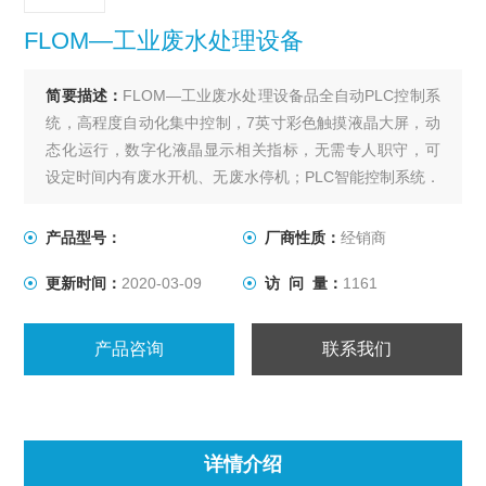
FLOM—工业废水处理设备
简要描述：
FLOM—工业废水处理设备品全自动PLC控制系
统，高程度自动化集中控制，7英寸彩色触摸液晶大屏，动
态化运行，数字化液晶显示相关指标，无需专人职守，可
设定时间内有废水开机、无废水停机；PLC智能控制系统．
人机界面操作，具备人机对话功能，可设定时钟．语言功
能。开机时设备电控系统自动检测．针对不同废水的成分
产品型号：
厂商性质：
经销商
和浓度，全自动处理废水、控制系统自动进行计算并按比
更新时间：
2020-03-09
访 问 量：
1161
例进行自动投放药，实现科学化、合理化；
产品咨询
联系我们
详情介绍