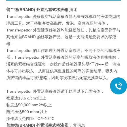
普兰德(BRAND) 外置活塞式移液器
描述
Transferpettor 是移取空气活塞移液器无法有效移取的液体类型的
理想工具。对于移取各类高黏度、发泡、高蒸汽压的液体，
Transferpettor 外置活塞移液器均能轻松胜任，其精准度无异于与
其他来自BRAND 的移液器产品。这是一支能满足您要求的移液
器。
Transferpettor 的工作原理为外置活塞原理。不同于空气活塞移液
器，Transferpettor 外置活塞移液器的活塞与吸取液体直接接触，
活塞的紧密结合保证每一次操作后移液器吸头壁*干净----后一滴液
体亦可排出吸头，从而提供高重复性的可靠的实验结果。吸头内
所残留的样品可被*忽略，因此每次移液后无需更换新吸头。
Transferpettor 外置活塞移液器适于处理以下几类液体：
密度达13.6 g/cm3以上
黏度达50,000 mm2/s以上
蒸汽压达500 mbar以上
操作温度范围15 °C至40 °C
普兰德(BRAND) 外置活塞式移液器
订货信息