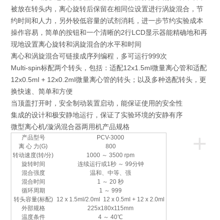
被放在转头内，离心旋转后保留在相同位设置进行涡旋混合，节
约时间和人力，另外较低容量的试剂消耗，进一步节约实验成本
操作容易，简单的按钮和一个清晰的2行LCD显示器能精确地和再
现地设置离心旋转和涡旋混合的水平和时间
离心和涡旋混合可链接成序列编程，多可运行999次
Multi-spin标配两个转头，包括：适配12x1.5ml微量离心管和适配
12x0.5ml + 12x0.2ml微量离心管的转头；以及多种选配转头，更
换快速、简单和方便
当顶盖打开时，安全制动装置启动，能保证使用的安全性
集成的设计和极安静地运行，保证了实验环境的安静有序
微型离心机/漩涡混合器两用机产品规格
+
产品型号
PCV-3000
离 心 力(G)
800
转动速度(转/分)
1000 ～ 3500 rpm
旋转时间
连续运行或1秒 ～ 99分钟
混合强度
温和、中等、强
混合时间
1 ～ 20 秒
循环周期
1 ～ 999
转头容量(标配)
12 x 1.5ml/2.0ml
12 x 0.5ml + 12 x 2.0ml
外部规格
225x180x115mm
温度条件
4 ～ 40℃