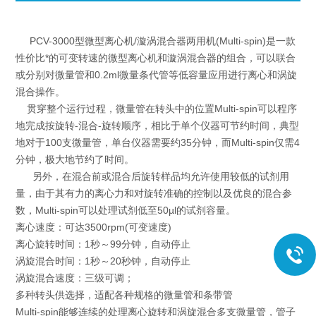
PCV-3000型微型离心机/漩涡混合器两用机(Multi-spin)是一款
性价比*的可变转速的微型离心机和漩涡混合器的组合，可以联合
或分别对微量管和0.2ml微量条代管等低容量应用进行离心和涡旋
混合操作。
贯穿整个运行过程，微量管在转头中的位置Multi-spin可以程序
地完成按旋转-混合-旋转顺序，相比于单个仪器可节约时间，典型
地对于100支微量管，单台仪器需要约35分钟，而Multi-spin仅需4
分钟，极大地节约了时间。
另外，在混合前或混合后旋转样品均允许使用较低的试剂用
量，由于其有力的离心力和对旋转准确的控制以及优良的混合参
数，Multi-spin可以处理试剂低至50µl的试剂容量。
离心速度：可达3500rpm(可变速度)
离心旋转时间：1秒～99分钟，自动停止
涡旋混合时间：1秒～20秒钟，自动停止
涡旋混合速度：三级可调；
多种转头供选择，适配各种规格的微量管和条带管
Multi-spin能够连续的处理离心旋转和涡旋混合多支微量管，管子