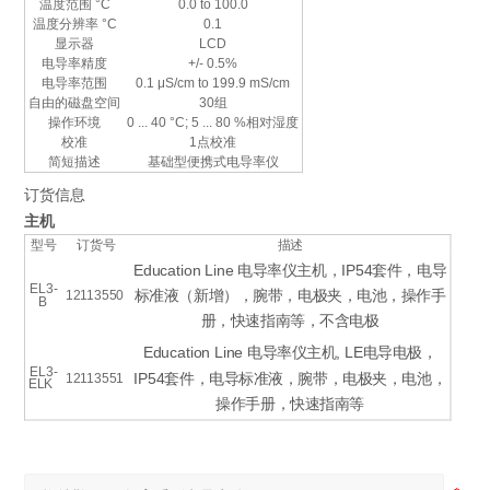
温度范围 °C
0.0 to 100.0
温度分辨率 °C
0.1
显示器
LCD
电导率精度
+/- 0.5%
电导率范围
0.1 μS/cm to 199.9 mS/cm
自由的磁盘空间
30组
操作环境
0 ... 40 °C; 5 ... 80 %相对湿度
校准
1点校准
简短描述
基础型便携式电导率仪
订货信息
主机
型号
订货号
描述
Education Line 电导率仪主机，IP54套件，电导
EL3-
标准液（新增），腕带，电极夹，电池，操作手
12113550
B
册，快速指南等，不含电极
Education Line 电导率仪主机, LE电导电极，
EL3-
IP54套件，电导标准液，腕带，电极夹，电池，
12113551
ELK
操作手册，快速指南等