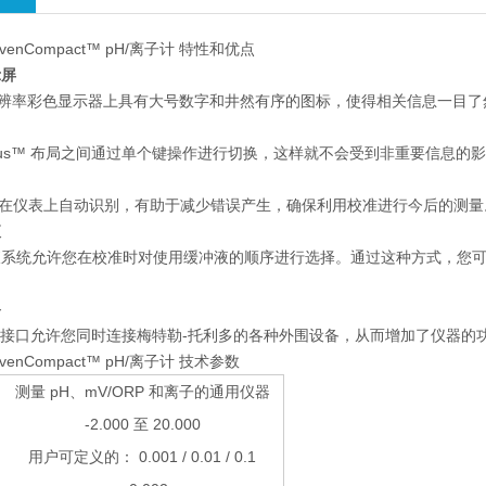
evenCompact™ pH/离子计 特性和优点
示屏
高分辨率彩色显示器上具有大号数字和井然有序的图标，使得相关信息一目
ocus™ 布局之间通过单个键操作进行切换，这样就不会受到非重要信息的
连接在仪表上自动识别，有助于减少错误产生，确保利用校准进行今后的测
液
液系统允许您在校准时对使用缓冲液的顺序进行选择。通过这种方式，您
备
S232 接口允许您同时连接梅特勒-托利多的各种外围设备，从而增加了仪器的
venCompact™ pH/离子计 技术参数
测量 pH、mV/ORP 和离子的通用仪器
-2.000 至 20.000
用户可定义的： 0.001 / 0.01 / 0.1