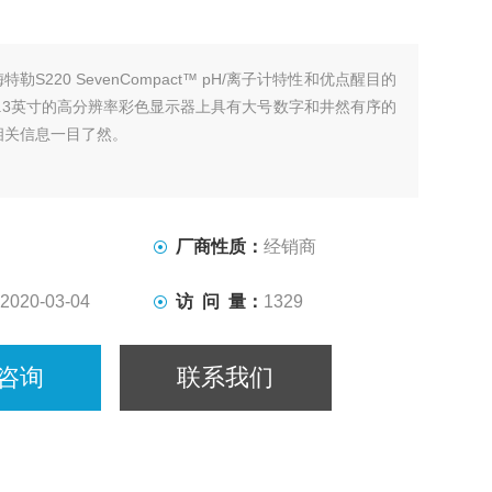
梅特勒S220 SevenCompact™ pH/离子计特性和优点醒目的
.3英寸的高分辨率彩色显示器上具有大号数字和井然有序的
相关信息一目了然。
厂商性质：
经销商
2020-03-04
访 问 量：
1329
咨询
联系我们