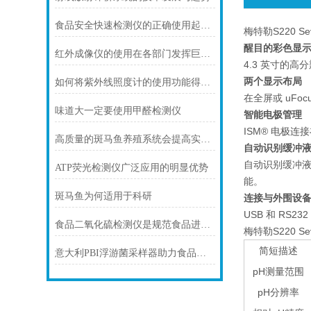
食品安全快速检测仪的正确使用起到积极的作用
梅特勒S220 S
醒目的彩色显
红外成像仪的使用在各部门发挥巨大作用
4.3 英寸的
两个显示布局
如何将紫外线照度计的使用功能得到利用
在全屏或 uF
味道大一定要使用甲醛检测仪
智能电极管理
ISM® 电极
高质量的斑马鱼养殖系统会提高实验结果的准确性
自动识别缓冲
自动识别缓冲
ATP荧光检测仪广泛应用的明显优势
能。
斑马鱼为何适用于科研
连接与外围设
USB 和 R
食品二氧化硫检测仪是规范食品进入市场的“利器”
梅特勒S220 Se
简短描述
意大利PBI浮游菌采样器助力食品安全微生物监控
pH测量范围
pH分辨率