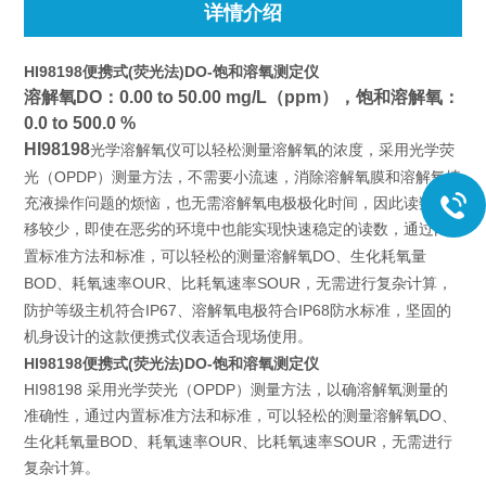
详情介绍
HI98198便携式(荧光法)DO-饱和溶氧测定仪
溶解氧
DO：0.00 to 50.00 mg/L（ppm），
饱和溶解氧
：
0.0 to 500.0 %
HI98198
光学溶解氧仪可以轻松测量溶解氧的浓度，采用光学荧
（OPDP）
光
测量方法，不需要小流速，消除溶解氧膜和溶解氧填
充液操作问题的烦恼，也无需溶解氧电极极化时间，因此读数漂
移较少，即使在恶劣的环境中也能实现快速稳定的读数，通过内
DO
置标准方法和标准，可以轻松的测量溶解氧
、生化耗氧量
BOD
OUR
SOUR
、耗氧速率
、比耗氧速率
，无需进行复杂计算，
IP67、溶解氧电极符合IP68
防护等级主机符合
防水标准，坚固的
机身设计的这款便携式仪表适合现场使用。
HI98198便携式(荧光法)DO-饱和溶氧测定仪
HI98198 采用光学荧光（OPDP）测量方法，以确溶解氧测量的
准确性，通过内置标准方法和标准，可以轻松的测量溶解氧DO、
生化耗氧量BOD、耗氧速率OUR、比耗氧速率SOUR，无需进行
复杂计算。