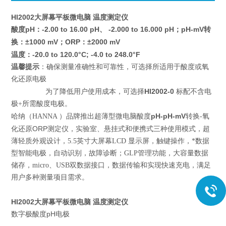
HI2002大屏幕平板微电脑 温度测定仪
pH：-2.00 to 16.00 pH、 -2.000 to 16.000 pH；
pH-mV
酸度
转
：±1000 mV；ORP：±2000 mV
换
：-20.0 to 120.0°C; -4.0 to 248.0°F
温度
温馨提示
：确保测量准确性和可靠性，可选择所适用于酸度或氧
化还原电极
HI2002-0
为了降低用户使用成本，可选择
标配不含电
极+所需酸度电极。
pH-pH-mV
哈纳（HANNA ）品牌推出超薄型微电脑酸度
转换-氧
ORP
化还原
测定仪，实验室、悬挂式和便携式三种使用模式，超
薄轻质外观设计，5.5英寸大屏幕LCD 显示屏，触键操作，*数据
型智能电极，自动识别，故障诊断；GLP管理功能，大容量数据
储存，micro、USB双数据接口，数据传输和实现快速充电，满足
用户多种测量项目需求。
HI2002大屏幕平板微电脑 温度测定仪
数字极酸度pH电极