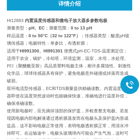
详情介绍
HI12883
内置温度传感器和微电子放大器多参数电极
：
pH、EC
；
：
0 to 13 pH
测量类型
测量范围
：
0 to 50°C（32 to 122°F）
；
pH
样品温度
传感器类型：酸度
玻
璃传感器；电极特性：单参比，布透析膜；
HI991300、HI991301
pH-EC-TDS-
适用于
便携式
温度测定仪；
适用于农业，锅炉，冷却塔，环境监测，温室，水培，水处理。
PEI（聚醚酰亚胺）
高品质塑料
电极主体，
耐许多腐蚀性、刺激性
化学品
，
球球传感器具有保护，避免电极意外碰撞或掉落而造成
破损
。
EC
TDS
双环电流型传感器，
和
测量提供精确读数。内置温度传感
器即使在温度突然波动时也能确保快速，准确地进行温度补偿，
确保准确读数。
使用新电极时，应先摘掉顶部的保护盖，并检查整支电极。若发
现因电极内部电解液通过透析膜蒸发而在电极头及保护盖内形成
盐晶，这不影响电极正常使用，表明电极透析膜正常，用清水冲
掉即可。在运输途中，电极头玻璃球内可能会产生气泡，这时可