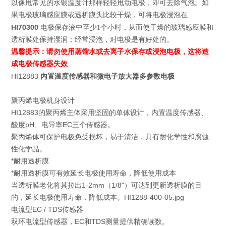
以像甩常见的水银温度计那样轻轻甩动电极，即可去除气泡。如
果电极玻璃感应膜或透析膜头比较干燥，可将电极浸泡在
HI70300
电极保存液中至少1个小时，从而使干燥的玻璃感应膜和
透析膜处保持湿润；经常浸泡，对电极是有好处的。
温馨提示：请勿使用蒸馏水或去离子水保存或浸泡电极，这将造
成电极传感器失效
HI12883
内置温度传感器和微电子放大器多参数电极
聚丙烯电极机身设计
HI12883的聚丙烯主体采用坚固的单体设计，内置温度传感器、
酸度pH、电导率EC三个传感器。
聚丙烯体可保护电极免受损坏，易于清洁，具有耐化学性和腐蚀
性化学品。
*耐用透析膜
*耐用透析膜可有效延长电极使用寿命，降低使用成本
当透析膜老化将其拉出1-2mm（1/8"）可达到更新透析膜的目
的，延长电极使用寿命，降低成本。HI1288-400-05.jpg
电流型EC / TDS传感器
双环电流型传感器，EC和TDS测量提供精确读数。