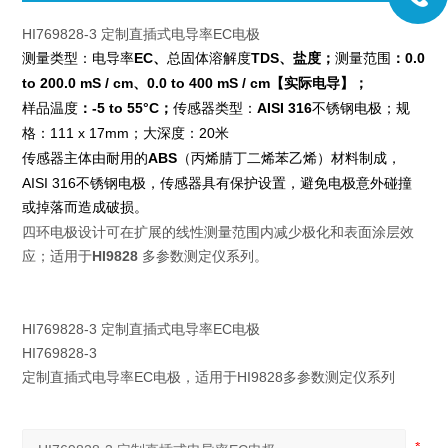
HI769828-3 定制直插式电导率EC电极
EC、
TDS、
；
：0.0
测量类型：电导率
总固体溶解度
盐度
测量范围
to 200.0 mS / cm、0.0 to 400 mS / cm
；
【
实际电导
】
：-5 to 55°C；
AISI 316
样品温度
传感器类型：
不锈钢电极；规
：111 x 17mm；
：20
格
大深度
米
ABS
传感器主体由耐用的
（丙烯腈丁二烯苯乙烯）材料制成，
AISI 316
不锈钢电极，传感器具有保护设置，避免电极意外碰撞
或掉落而造成破损。
四环电极设计可在扩展的线性测量范围内减少极化和表面涂层效
应；
HI9828
适用于
多参数测定仪系列。
HI769828-3 定制直插式电导率EC电极
HI769828-3
定制直插式电导率EC电极，适用于HI9828多参数测定仪系列