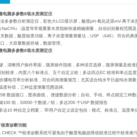
业级微电脑多参数8项水质测定仪
多参数分析测定仪，彩色大LCD显示屏，酸度pH-氧化还原mV-离子浓度IS
（NaCI%）-温度等常规重要水质指标快速精确测量，自动识别量程范围
关数据，酸度核查功能，离子浓度增量测量法，USP （645） 符合药
接口，大容量数据存储，数据管理。
业级微电脑多参数8项水质测定仪
按键，清晰用户操作界面，随屏操作指南，多种语言选择，随屏测量及校准
、
EC
识别校准，内置八个标准点
五
个自定义校；多达四点
校准和单点盐度
645＞三步骤电导率分析标准，符合药舆测量规范；尤其适合纯水平日超纯水测量
性温度补偿，三种盐度测量范围选择;
SB
数据接口，图表曲线， 便捷数据分析；自动、手动、终点锁定三种
100
，50000
200
USP
储
组
个数据／组；多达
个
数据报告
10
阅多达
种自定义档案， 即用户自定义设定包括：模式、标准点、温度单
™
核查诊断功能
L CHECK ™
校准诊断系统可避免由于酸度电极故障或校准过程中校准液