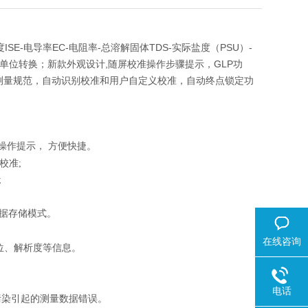
E-电导率EC-电阻率-总溶解固体TDS-实际盐度（PSU）-
及单位转换；新款外观设计,随屏校准操作步骤提示，GLP功
典测量规范，自动识别校准和用户自定义校准，自动终点锁定功
操作提示， 方便快捷。
校准;
;
数据存储模式。
在线咨询
位、解析度等信息。
电话
污染引起的测量数据错误。