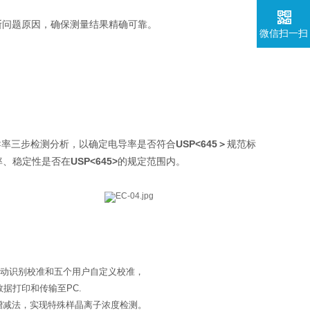
断问题原因，确保测量结果精确可靠。
微信扫一扫
USP<645＞
导率三步检测分析，以确定电导率是否符
合
规范标
USP<645>
率、稳定性是否在
的规定范围内。
自动识别校准和五个用户自定义校准，
数据打印和传输至PC.
度增减法，实现特殊样晶离子浓度检测。