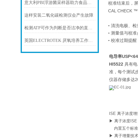
意大利PBI浮游菌采样器助力食品安全微生物监控
校准结束后，
CAL CHECK ™
这样安装二氧化碳检测仪会产生故障
• 清洗电极、
检测ATP可作为判断是否洁净的直观指标
• 测量值与校
• 校准过期提醒
英国ELECTROTEK 厌氧培养工作站技术参数
USP<6
电导率
Hl5522
具有电
准，每个测试
2
仪器存储多达
ISE 离子浓度
▶ 离子浓度I
内置五个标准校准
▶ 离子增量技