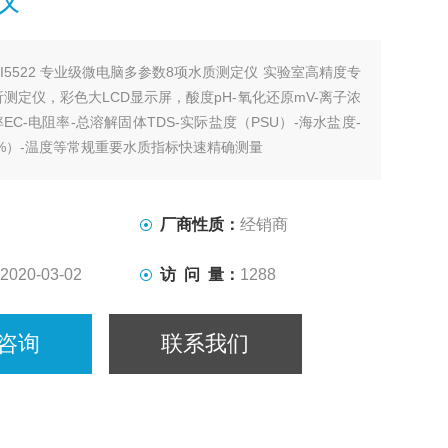
HI5522 专业级微电脑多参数8项水质测定仪 实验室高精度专
测定仪，彩色大LCD显示屏，酸度pH-氧化还原mV-离子浓
率EC-电阻率-总溶解固体TDS-实际盐度（PSU）-海水盐度-
I%）-温度等常规重要水质指标快速精确测量
厂商性质：
经销商
2020-03-02
访 问 量：
1288
咨询
联系我们