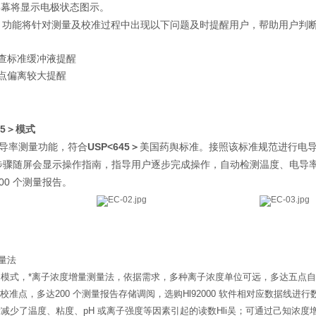
屏幕将显示电极状态图示。
功能将针对测量及校准过程中出现以下问题及时提醒用户，帮助用户判
检查标准缓冲液提醒
准点偏离较大提醒
45＞
模式
USP<645＞
导率测量功能，符合
美国药舆标准。接照该标准规范进行电
步骤随屏会显示操作指南，指导用户逐步完成操作，自动检测温度、电导
00
个测量报告。
增量法
SE 模式，*离子浓度增量测量法，依据需求，多种离子浓度单位可远，多达五点
点，多达200 个测量报告存储调阅，选购Hl92000 软件相对应数据线进行
术减少了温度、粘度、pH 或离子强度等因素引起的读数Hli吴；可通过己知浓