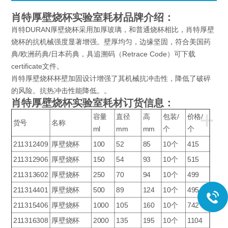
肖特厚壁烧杯实验室耗材
品牌介绍：
肖特DURAN厚壁烧杯采用加厚玻璃，和普通烧杯相比，肖特厚壁
烧杯的抗机械强度显著增强。壁厚均匀，边缘坚固，符合美国药
典/欧洲药典/日本药典，具追溯码（Retrace Code）可下载
certificate文件。
肖特厚壁烧杯杯壁加固设计增强了其机械抗冲击性，降低了破碎
的风险。抗热冲击性能降低。。
肖特厚壁烧杯实验室耗材
订货信息：
+
容量
直径
高
包装/
价格/
货号
名称
ml
mm
mm
个
个
211312409
厚壁烧杯
100
52
85
10个
415
211312906
厚壁烧杯
150
54
93
10个
515
211313602
厚壁烧杯
250
70
94
10个
499
211314401
厚壁烧杯
500
89
124
10个
495
211315406
厚壁烧杯
1000
105
160
10个
742
211316308
厚壁烧杯
2000
135
195
10个
1104