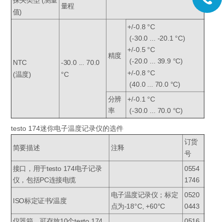
探头类型 (测量
量程
值)
+/-0.8 °C
(-30.0 ... -20.1 °C)
+/-0.5 °C
精度
(-20.0 ... 39.9 °C)
NTC
-30.0 ... 70.0
+/-0.8 °C
(温度)
°C
(40.0 ... 70.0 °C)
分辨
+/-0.1 °C
率
(-30.0 ... 70.0 °C)
testo 174迷你电子温度记录仪的选件
订货
简要描述
注释
号
接口，用于testo 174电子记录
0554
仪，包括PC连接电缆
1746
电子温度记录仪；标定
0520
ISO标定证书/温度
点为-18°C, +60°C
0443
仪器箱，可存放10个testo 174
0516