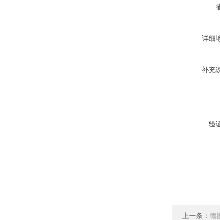
详细
补充
验
上一条：
德图