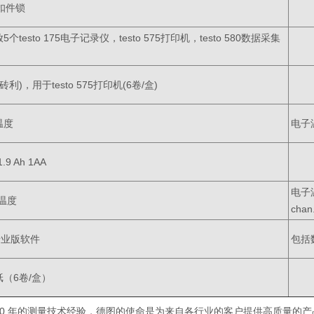
77扣件锁
testo 175电子记录仪，testo 575打印机，testo 580数据采集
o砖利)，用于testo 575打印机(6卷/盒)
/温度
电子温
/1.9 Ah 1AA
电子温
/温度
chan.
- 专业版软件
包括
（6卷/盒）
60 年的测量技术经验，德图的使命是为来自各行业的客户提供高质量的