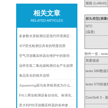
规格 (LxWxH)
相关文章
探头类型
(
测量
RELATED ARTICLES
NTC
(温度)
多参数水质检测仪是现代环境测定的仪器之一
ATP荧光检测仪具有的明显优势
附件一览 - test
空气浮游菌采样器在维护中的那些小窍门
简要描述
这样安装二氧化碳检测仪会产生故障
testo 580
食品安全的相关说明
testo 57
Aquaneering斑马鱼养殖系统为什么这么火
PALL两虫检测设备自动化、标准化程度高
ComSoft 3
意大利PBI浮游菌采样器的各种参数设定要求