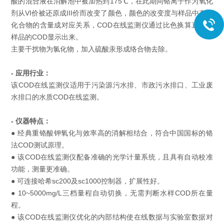
酸的混合液在消解池中被加热到175℃，在此期间铬离子作为氧化
剂从VI价被还原成III价而改变了颜色，颜色的改变度与样品中有机
化合物的含量成对应关系，COD在线监测仪通过比色换算直接将
样品的COD显示出来。
主要干扰物为氯化物，加入硫酸汞形成络合物去除。
- 应用行业：
该COD在线监测仪适用于污染源污水排、市政污水排口、工业废
水排口的水质COD在线监测。
- 仪器特点：
● 经典重铬酸钾氧化与效率高的消解相结合，符合中国国标的铬
法COD测试原理。
● 该COD在线监测仪配备准确的光学计量系统，且具有自动校准
功能，测量更准确。
● 可连接哈希sc200及sc1000控制器，扩展性好。
● 10~5000mg/L三档量程自动切换，无需判断水样COD所在量
程。
● 该COD在线监测仪优化的内部结构使在线数据与实验室数据对