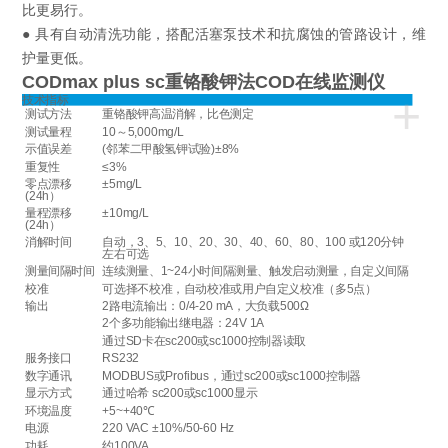
比更易行。
● 具有自动清洗功能，搭配活塞泵技术和抗腐蚀的管路设计，维
护量更低。
CODmax plus sc重铬酸钾法COD在线监测仪
+
技术指标
测试方法
重铬酸钾高温消解，比色测定
测试量程
10～5,000mg/L
示值误差
(邻苯二甲酸氢钾试验)±8%
重复性
≤3%
零点漂移
±5mg/L
(24h）
量程漂移
±10mg/L
(24h）
消解时间
自动，3、5、10、20、30、40、60、80、100 或120分钟
左右可选
测量间隔时间
连续测量、1~24小时间隔测量、触发启动测量，自定义间隔
校准
可选择不校准，自动校准或用户自定义校准（多5点）
输出
2路电流输出：0/4-20 mA，大负载500Ω
2个多功能输出继电器：24V 1A
通过SD卡在sc200或sc1000控制器读取
服务接口
RS232
数字通讯
MODBUS或Profibus，通过sc200或sc1000控制器
显示方式
通过哈希 sc200或sc1000显示
环境温度
+5~+40℃
电源
220 VAC ±10%/50-60 Hz
功耗
约100VA