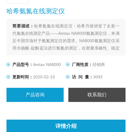
哈希氨氮在线测定仪
简要描述：
哈希氨氮在线测定仪：哈希升级研发了全新一
代氨氮在线测定产品——Amtax NA8000氨氮测定仪，来满
足中国市场对于氨氮测定仪的需求。NA8000氨氮测定仪采
用水杨酸-靛酚蓝法进行氨氮的测定，在测量准确性、稳定
性及维护等方面做出了改进。该氨氮测定仪采用双波长及
双光程比色皿设计（专号：ZL201720404712.9），4档量
产品型号：
Amtax NA8000
厂商性质：
经销商
程可自动切换，自动校准、清洗，同时支持数据存储和图
更新时间：
2020-02-19
访 问 量：
3093
形显示。
产品咨询
联系我们
详情介绍