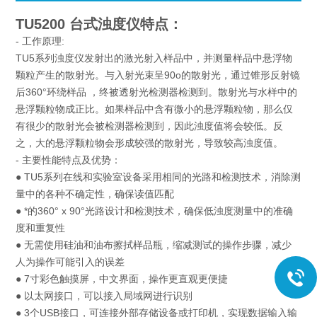
TU5200 台式浊度仪
特点：
- 工作原理:
TU5系列浊度仪发射出的激光射入样品中，并测量样品中悬浮物
颗粒产生的散射光。与入射光束呈90o的散射光，通过锥形反射镜
后360°环绕样品 ，终被透射光检测器检测到。散射光与水样中的
悬浮颗粒物成正比。如果样品中含有微小的悬浮颗粒物，那么仅
有很少的散射光会被检测器检测到，因此浊度值将会较低。反
之，大的悬浮颗粒物会形成较强的散射光，导致较高浊度值。
- 主要性能特点及优势：
● TU5系列在线和实验室设备采用相同的光路和检测技术，消除测
量中的各种不确定性，确保读值匹配
● *的360° x 90°光路设计和检测技术，确保低浊度测量中的准确
度和重复性
● 无需使用硅油和油布擦拭样品瓶，缩减测试的操作步骤，减少
人为操作可能引入的误差
● 7寸彩色触摸屏，中文界面，操作更直观更便捷
● 以太网接口，可以接入局域网进行识别
● 3个USB接口，可连接外部存储设备或打印机，实现数据输入输