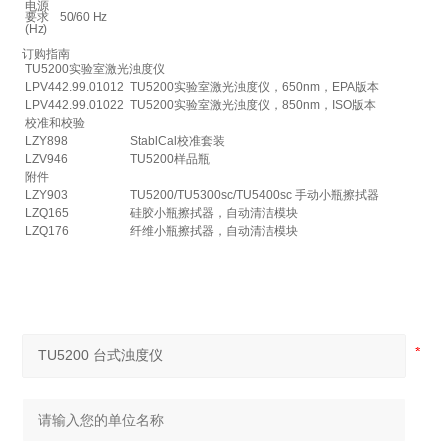
电源
要求
50/60 Hz
(Hz)
订购指南
TU5200实验室激光浊度仪
LPV442.99.01012
TU5200实验室激光浊度仪，650nm，EPA版本
LPV442.99.01022
TU5200实验室激光浊度仪，850nm，ISO版本
校准和校验
LZY898
StablCal校准套装
LZV946
TU5200样品瓶
附件
LZY903
TU5200/TU5300sc/TU5400sc 手动小瓶擦拭器
LZQ165
硅胶小瓶擦拭器，自动清洁模块
LZQ176
纤维小瓶擦拭器，自动清洁模块