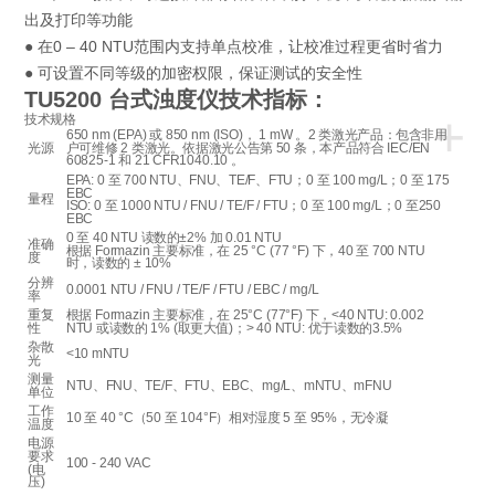
出及打印等功能
● 在0 – 40 NTU范围内支持单点校准，让校准过程更省时省力
● 可设置不同等级的加密权限，保证测试的安全性
TU5200 台式浊度仪
技术指标：
+
技术规格
650 nm (EPA) 或 850 nm (ISO)， 1 mW 。2 类激光产品：包含非用
光源
户可维修 2 类激光。依据激光公告第 50 条，本产品符合 IEC/EN
60825-1 和 21 CFR1040.10 。
EPA: 0 至 700 NTU、FNU、TE/F、FTU；0 至 100 mg/L；0 至 175
EBC
量程
ISO: 0 至 1000 NTU / FNU / TE/F / FTU；0 至 100 mg/L；0 至250
EBC
0 至 40 NTU 读数的±2% 加 0.01 NTU
准确
根据 Formazin 主要标准，在 25 °C (77 °F) 下，40 至 700 NTU
度
时，读数的 ± 10%
分辨
0.0001 NTU / FNU / TE/F / FTU / EBC / mg/L
率
重复
根据 Formazin 主要标准，在 25°C (77°F) 下，<40 NTU: 0.002
性
NTU 或读数的 1% (取更大值)；> 40 NTU: 优于读数的3.5%
杂散
<10 mNTU
光
测量
NTU、FNU、TE/F、FTU、EBC、mg/L、mNTU、mFNU
单位
工作
10 至 40 °C（50 至 104°F）相对湿度 5 至 95%，无冷凝
温度
电源
要求
100 - 240 VAC
(电
压)