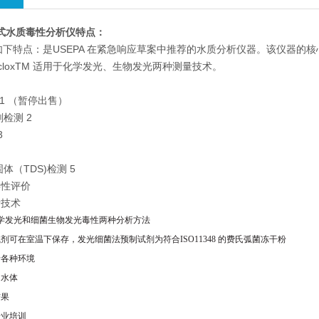
便携式水质毒性分析仪
特点：
 具有如下特点：是USEPA 在紧急响应草案中推荐的水质分析仪器。该仪
cloxTM 适用于化学发光、生物发光两种测量技术。
：
 1 （暂停出售）
检测 2
3
体（TDS)检测 5
毒性评价
析技术
学发光和细菌生物发光毒性两种分析方法
试剂可在室温下保存，发光细菌法预制试剂为符
合ISO11348 的费氏弧菌冻干粉
于各种环境
的水体
结果
专业培训