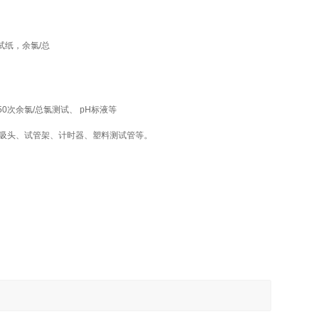
试纸，余氯/总
50次余氯/总氯测试、 pH标液等
及其吸头、试管架、计时器、塑料测试管等。