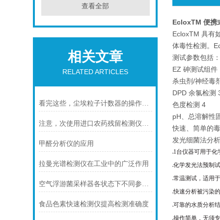
查看全部
EcloxTM 
EcloxTM
体毒性检测。E
相关文章
测试参数包括
EZ 砷测试组件
RELATED ARTICLES
杀虫剂/神经毒剂
DPD 余氯检测 
看完这些，尘埃粒子计数器的操作少走弯路
色度检测 4
pH、总溶解性固
注意，次使用进口农药残留检测仪一定要看！
快速、简单的
发光细菌法分
甲醛分析仪的应用
1台仪器可用于化
●
拉曼光谱检测仪在工业中的广泛作用
化学发光法预制
●
常温测试，适用
●
空气浮游菌采样器各状态下不同参数的设置
快速分析被污染
●
食品色素快速检测仪提高检测准确度
可靠的水质分析
●
操作简单，无须
●