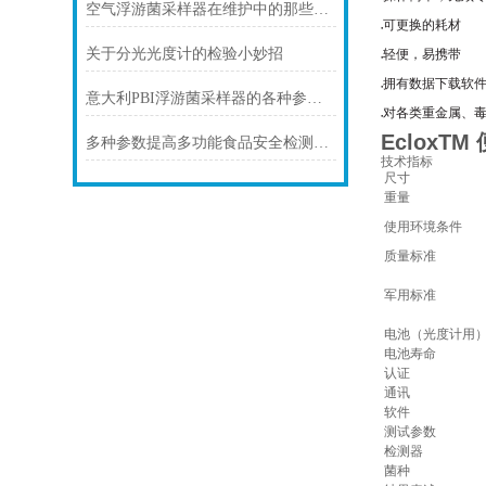
空气浮游菌采样器在维护中的那些小窍门
可更换的耗材
●
关于分光光度计的检验小妙招
轻便，易携带
●
拥有数据下载软
●
意大利PBI浮游菌采样器的各种参数设定要求
对各类重金属、
●
EcloxT
多种参数提高多功能食品安全检测仪自动化标准
技术指标
尺寸
重量
使用环境条件
质量标准
军用标准
电池（光度计用
电池寿命
认证
通讯
软件
测试参数
检测器
菌种