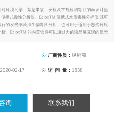
针对环境污染、紧急事故、安检及常规检测等目的而设计坚
便携式毒性分析仪。EcloxTM 便携式水质毒性分析仪 既可
流行的发光细菌法生物毒性分析，也可用于适用于恶劣环境
析。EcloxTM 的内置软件可以通过大的液晶屏直观的显示
甚至图形化显示，即使是一个毫无毒性分析经验的操作人员
用。EcloxTM 还可以与PC连接。
厂商性质：
经销商
2020-02-17
访 问 量：
1638
咨询
联系我们