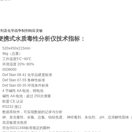
件
毒剂及化学战争制剂响应灵敏
M 便携式水质毒性分析仪
技术指标：
520x450x215mm
9kg（总重）
工作温度5℃~40℃
环境湿度 20%~80%
ISO9000
Def Stan 08-41 化学品硬度标准
Def Stan 07-55 鲁棒性标准
Def Stan 00-35 环境条件标准
）
4 节碱性 AA 电池，锂电池
碱性 AA 电池：超过 250次测量
欧盟 CE 认证
RS232 接口
数据库软件，可实现数据的记录与分析
砷、发光毒性、余氯、总氯、铂钴色度、 神经毒剂、杀虫剂、 pH、总溶解性固体
高灵敏度光电管
符合ISO11348标准规定的菌种