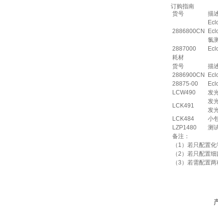
订购指南
货号
描
Ec
2886800CN
E
氯
2887000
Ec
耗材
货号
描
2886900CN
Ec
28875-00
Ec
LCW490
发
发
LCK491
发
LCK484
小
LZP1480
测试
备注：
（1）若只配置化学
（2）若只配置细菌发
（3）若需配置两种方