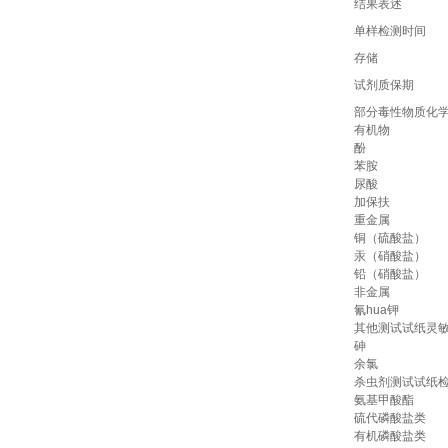
结果表述
单样检测时间
存储
试剂质保期
部分毒性物质化
有机物
酚
苯胺
尿酸
加保扶
重金属
铜（硫酸盐）
汞（硝酸盐）
铅（硝酸盐）
非金属
氰hua钾
其他测试试纸灵
砷
余氯
杀虫剂测试试纸
氨基甲酸酯
硫代磷酸盐类
有机磷酸盐类