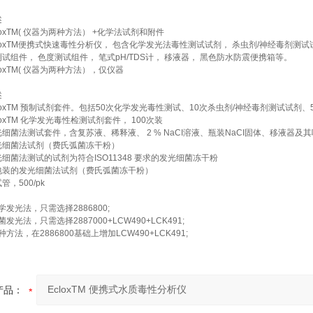
述
loxTM( 仪器为两种方法） +化学法试剂和附件
cloxTM便携式快速毒性分析仪， 包含化学发光法毒性测试试剂， 杀虫剂/神经毒剂测试
测试组件， 色度测试组件， 笔式pH/TDS计， 移液器， 黑色防水防震便携箱等。
loxTM( 仪器为两种方法），仅仪器
述
loxTM 预制试剂套件。包括50次化学发光毒性测试、10次杀虫剂/神经毒剂测试试剂、
loxTM 化学发光毒性检测试剂套件， 100次装
光细菌法测试套件，含复苏液、稀释液、 2 % NaCI溶液、瓶装NaCI固体、移液器
光细菌法试剂（费氏弧菌冻干粉）
光细菌法测试的试剂为符合ISO11348 要求的发光细菌冻干粉
包装的发光细菌法试剂（费氏弧菌冻干粉）
管，500/pk
发光法，只需选择2886800;
光法，只需选择2887000+LCW490+LCK491;
法，在2886800基础上增加LCW490+LCK491;
产品：