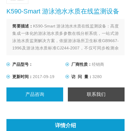
K590-Smart 游泳池水水质在线监测设备
简要描述：
K590-Smart 游泳池水水质在线监测设备：高度
集成一体化的游泳池水质多参数在线分析系统，一站式游
泳池水质监测解决方案，依据游泳场所卫生标准GB9667-
1996及游泳池水质标准CJ244-2007，不仅可同步检测余
氯、浊度、pH、水温，更能够在线检测关键性指标——尿
素。与Datalong水质监测工作站软件组合，能够组建成*的
产品型号：
厂商性质：
经销商
多层级公共卫生安全管理平台
更新时间：
2017-09-19
访 问 量：
3280
产品咨询
联系我们
详情介绍