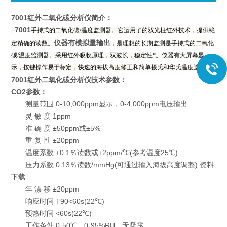
7001红外二氧化碳分析仪
简介：
7001
手持式的二氧化碳/温度监测器。它运用了的双光柱红外技术，提供稳
仪器有模拟量输出
定精确的读数。
，是理想的长期监测是手持式的二氧化
碳/温度监测器。采用红外吸收原理，双波长，稳定性*。仪器有大屏幕显
示，按键操作易于标定，快速的海拔高度修正和简单摄氏和华氏温度选定。
7001红外二氧化碳分析仪
技术参数：
CO2参数：
测量范围 0-10,000ppm显示，0-4,000ppm电压输出
灵 敏 度 1ppm
准 确 度 ±50ppm或±5%
重 复 性 ±20ppm
温度系数 ±0.1％读数或±2ppm/℃(参考温度25℃)
压力系数 0.13％读数/mmHg(可通过输入海拔高度调整) 资料
下载
年 漂 移 ±20ppm
响应时间 T90<60s(22℃)
预热时间 <60s(22℃)
工作条件 0-50℃，0-95%RH，无凝露