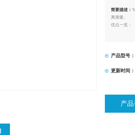
简要描述：
离测量。
优点一览：
内置数据存储
通过RS23
可连接接触
产品型号：
更新时间：
产品
绍