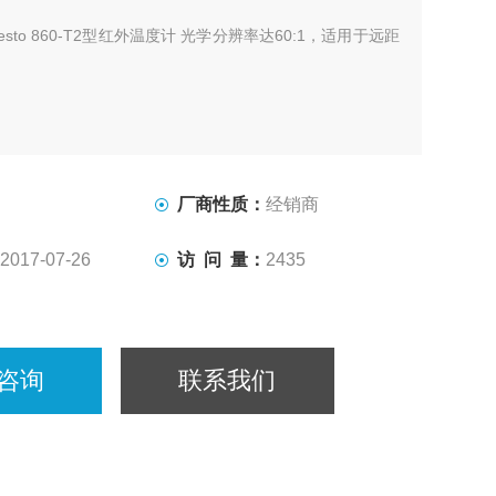
Testo 860-T2型红外温度计 光学分辨率达60:1，适用于远距
（100组数据），带地址管理功能
2接口输出数据或数据模拟信号（1 mV/°C）
式
厂商性质：
经销商
2017-07-26
访 问 量：
2435
咨询
联系我们