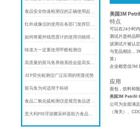
食品安全快速检测仪的正确使用起到积极的作用
美国3M Petr
特点
红外成像仪的使用在各部门发挥巨大作用
可以在24小时
测试片是样品即
如何将紫外线照度计的使用功能得到利用
该测试片被认定为*分
味道大一定要使用甲醛检测仪
与竞品相比，3M
算）
高质量的斑马鱼养殖系统会提高实验结果的准确性
企业都坚信3M 
ATP荧光检测仪广泛应用的明显优势
应用
斑马鱼为何适用于科研
面包，饮料和
美国3M Petrif
食品二氧化硫检测仪是规范食品进入市场的“利器”
公司为全面满
（海关）、CD
意大利PBI浮游菌采样器助力食品安全微生物监控