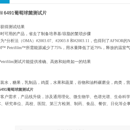
ifil 6491葡萄球菌测试片
内获得测试结果
时可用的产品，省去了制备培养基/琼脂的繁琐步骤
析法（OMA）#2003.07、#2003.8 和#2003.11，也得到了AFNOR的NF认证证
™ Petrifilm™所需能源减少了75%，用水量降低了近79%，释放的
Petrifilm测试片能提供准确、高效和始终如一的结果
瓶装水，糖果，乳制品，鸡蛋，水果和蔬菜，谷物和油料碾磨业，肉类，营
il 6491葡萄球菌测试片
足客户需求，产品线升级，涉及通用理化、微生物学、色谱光谱、生命科
C、研究单位、高校、医院、第三方检测、制药、食品、餐饮、日化等企