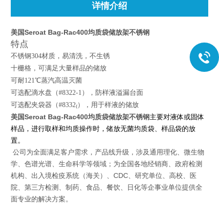
详情介绍
美国Seroat Bag-Rac400均质袋储放架不锈钢
特点
不锈钢304材质，易清洗，不生锈
十栅格，可满足大量样品的储放
可耐121℃蒸汽高温灭菌
可选配滴水盘（#8322-1），防样液溢漏台面
可选配夹袋器（#8332₍），用于样液的储放
美国Seroat Bag-Rac400均质袋储放架不锈钢
主要对液体或固体
样品，进行取样和均质操作时，储放无菌均质袋、样品袋的放
置。
公司为全面满足客户需求，产品线升级，涉及通用理化、微生物
学、色谱光谱、生命科学等领域；为全国各地经销商、政府检测
机构、出入境检疫系统（海关）、CDC、研究单位、高校、医
院、第三方检测、制药、食品、餐饮、日化等企事业单位提供全
面专业的解决方案。