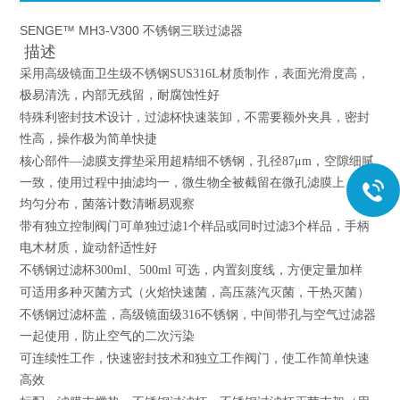
SENGE™ MH3-V300 不锈钢三联过滤器
描述
采用高级镜面卫生级不锈钢SUS316L材质制作，表面光滑度高，
极易清洗，内部无残留，耐腐蚀性好
特殊利密封技术设计，过滤杯快速装卸，不需要额外夹具，密封
性高，操作极为简单快捷
核心部件—滤膜支撑垫采用超精细不锈钢，孔径87μm，空隙细腻
一致，使用过程中抽滤均一，微生物全被截留在微孔滤膜上，并
均匀分布，菌落计数清晰易观察
带有独立控制阀门可单独过滤1个样品或同时过滤3个样品，手柄
电木材质，旋动舒适性好
不锈钢过滤杯300ml、500ml 可选，内置刻度线，方便定量加样
可适用多种灭菌方式（火焰快速菌，高压蒸汽灭菌，干热灭菌）
不锈钢过滤杯盖，高级镜面级316不锈钢，中间带孔与空气过滤器
一起使用，防止空气的二次污染
可连续性工作，快速密封技术和独立工作阀门，使工作简单快速
高效