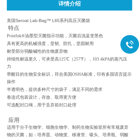
详情介绍
美国Seroat Lab-Bag™ L65系列高压灭菌袋
特点
PrintInk®油墨型灭菌指示功能，灭菌后浅蓝变黑色
具有更高的机械强度，坚韧、防扎，坚固耐用
耐受部分弱酸碱性的生物废弃物
持续性耐温更久，可承受高125℃（257℉），103.4kPA的蒸汽压
力
带醒目的生物安全标识，符合美国OSHA标准，印有多国语言提示
操作
半透明色，提供多种尺寸的袋子，满足不同的需求
卷连式包装设计，存放、取用更方便
可选配封口绳，用于丢弃前封口处理
应用
适用于分子生物学、细胞生物学、制药生物实验室所有常规废弃
物的灭菌，如：培养皿、动物笼、移液管、吸头、培养瓶、弱酸