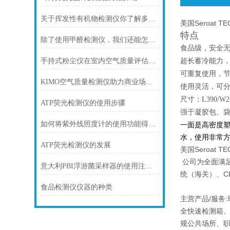
关于挥发性有机物检测仪你了解多少？
美国Seroat T
特点
除了使用甲醛检测仪，我们还能怎么了解甲醛
食品级，安全
超长蓄冷能力
手持式粉尘仪在室内空气质量评估中的应用
可重复使用，
KIMO空气质量检测仪助力商业场所打造优质空气环境
使用灵活，可
尺寸：L390/W
ATP荧光检测仪的使用步骤
强于凝胶包、
如何将紫外线照度计的使用功能得到利用
一面是高密度
水，使用非常
ATP荧光检测仪的发展
美国Seroat T
公司为全面满
意大利PBI浮游菌采样器的使用注意事项
统（海关）、C
食品检测仪仪器的种类
主营产品/服务
全快速检测箱
规公共场所、