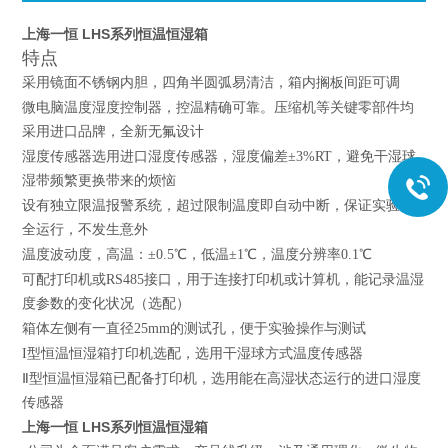
上海一恒 LHS系列恒温恒湿箱
特点
采用镜面不锈钢内胆，四角半圆弧易清洁，箱内搁板间距可调
微电脑温度湿度控制器，控温精确可靠。压缩机等关键零部件均
采用进口品牌，全新无氟设计
湿度传感器选用进口湿度传感器，湿度偏差±3%RT，避免干湿球
湿带频繁更换带来的烦恼
设有独立限温报警系统，超过限制温度即自动中断，保证实验安
全运行，不发生意外
温度波动度，高温：±0.5℃，低温±1℃，温度分辨率0.1℃
可配打印机或RS485接口，用于连接打印机或计算机，能记录温湿
度参数的变化状况（选配）
箱体左侧有一直径25mm的测试孔，便于实验操作与测试
I型恒温恒湿箱打印机选配，选用干湿球方式温度传感器
Ⅱ型恒温恒湿箱已配备打印机，选用能在高湿状态运行的进口湿度
传感器
上海一恒 LHS系列恒温恒湿箱