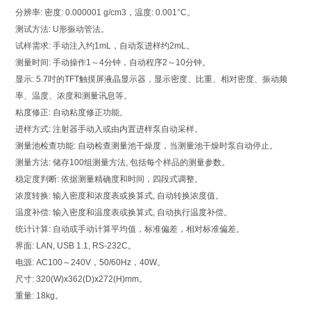
分辨率: 密度: 0.000001 g/cm3，温度: 0.001°C。
测试方法: U形振动管法。
试样需求: 手动注入约1mL，自动泵进样约2mL。
测量时间: 手动操作1～4分钟，自动程序2～10分钟。
显示: 5.7吋的TFT触摸屏液晶显示器，显示密度、比重、相对密度、振动频
率、温度、浓度和测量讯息等。
粘度修正: 自动粘度修正功能。
进样方式: 注射器手动入或由内置进样泵自动采样。
测量池检查功能: 自动检查测量池干燥度，当测量池干燥时泵自动停止。
测量方法: 储存100组测量方法, 包括每个样品的测量参数。
稳定度判断: 依据测量精确度和时间，四段式调整。
浓度转换: 输入密度和浓度表或换算式, 自动转换浓度值。
温度补偿: 输入密度和温度表或换算式, 自动执行温度补偿。
统计计算: 自动或手动计算平均值，标准偏差，相对标准偏差。
界面: LAN, USB 1.1, RS-232C。
电源: AC100～240V，50/60Hz，40W。
尺寸: 320(W)x362(D)x272(H)mm。
重量: 18kg。