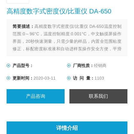
高精度数字式密度仪/比重仪 DA-650
简要描述：
高精度数字式密度仪/比重仪 DA-650温度控制
范围:0～96°C，温度控制精度:0.001°C，中文触摸屏操作
界面，20秒快速测量，只需少量的样品，内置全范围粘度
修正，标配密度标准液和自动进样泵操作安全方便，平滑
式接头不会产生气泡和污染，只需单点温度校正，内置密
度对浓度换算表、、、等优点。
产品型号：
厂商性质：
经销商
更新时间：
2020-03-11
访 问 量：
1103
产品咨询
联系我们
详情介绍