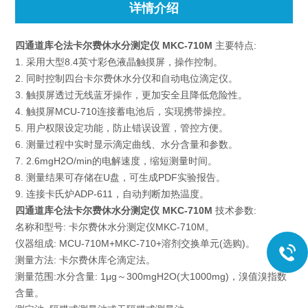
详情介绍
四通道库仑法卡尔费休水分测定仪 MKC-710M
主要特点:
1. 采用大型8.4英寸彩色液晶触摸屏，操作控制。
2. 同时控制四台卡尔费休水分仪和自动电位滴定仪。
3. 触摸屏透过无线蓝牙操作，更加安全且降低危险性。
4. 触摸屏MCU-710连接蓄电池后，实现携带操控。
5. 用户权限设定功能，防止错误设置，管控方便。
6. 测量过程中实时显示滴定曲线、水分含量和参数。
7. 2.6mgH2O/min的电解速度，缩短测量时间。
8. 测量结果可存储在U盘，可生成PDF实验报告。
9. 连接卡氏炉ADP-611，自动判断加热温度。
四通道库仑法卡尔费休水分测定仪 MKC-710M
技术参数:
名称和型号: 卡尔费休水分测定仪MKC-710M。
仪器组成: MCU-710M+MKC-710+溶剂交换单元(选购)。
测量方法: 卡尔费休库仑滴定法。
测量范围:水分含量: 1μg～300mgH2O(大1000mg)，溴值溴指数
含量。