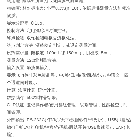
测定池: 隔膜式测量池或无隔膜式测量池。
精确度: 相对标准差: 小于0.3%(n=10)，依据标准测量方法和标准
物质。
显示分辨率: 0.1μg。
控制方法: 定电流脉冲时间控制。
终点检测: 双铂检测电极交流极化法。
终点判定方法: 漂移稳定判定，或设定测量时间。
试剂需求量: 阳极液: 100mL(多150mL)，阴极液: 5mL。
测量方法: 120组测量方法。
输入设置: 触摸屏输入。
显示: 8.4英寸彩色液晶屏，中/英/日/韩/俄/西/德/法八种语文，四
个通道同时显示。
计算: 浓度计算, 统计计算。
数据储存: 500组样品结果。
GLP认证: 登记操作者/使用群组管理，试剂管理，性能检查，时
间管理。
外部输出: RS-232C(打印机/天平/数据软件/卡氏炉)，USB(U盘/热
敏打印机/A4打印机/键盘/条码机/脚踏开关/USB集线器)，LAN(电
脑)。