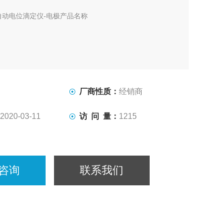
自动电位滴定仪-电极产品名称
H-171）
厂商性质：
经销商
9
2020-03-11
访 问 量：
1215
极（C-171）
咨询
联系我们
0