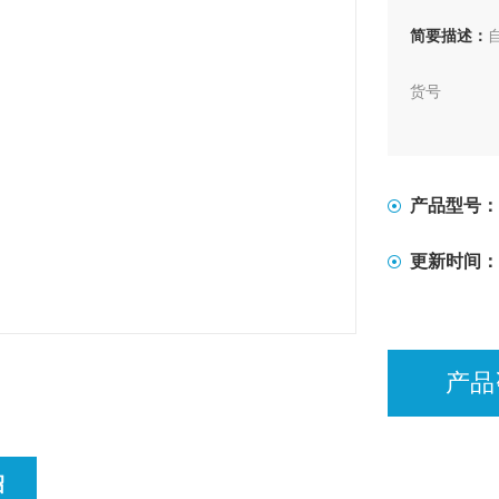
简要描述：
货号
应用
pH玻璃电极（
产品型号：
67-00001-0
更新时间：
酸碱滴定
复合式玻璃电
产品
67-00001-0
酸碱滴定
绍