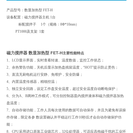
产品型号：
数显加热型
FET-H
设备配置：磁力搅拌器主机
1
台
标配搅拌子
1
个（规格：
8
Ф
*10mm
）
PT1000
及支架
1
套
磁力搅拌器 数显加热型 FET-H
主要性能特点
1
、
LCD
显示界面，实时查看转速、温度数值，监控工作状态；
2
、余热警告功能，关机后显示加热盘残留温度，“
HOT
”提示防止烫伤；
3
、直流无刷电机运行安静、免维护，安全防爆；
4
、内置温度传感器，精细控温；
5
、独立安全回路，设定工作盘安全温度，超过安全温度自动断电保护；
6
、分为
A
、
B
两种工作模式，可分别控制器皿内搅拌液体和磁力搅拌器加热
盘温度；
7
、自动存储功能，工作人员每次使用的数据可自动保存，并且为避免有误操
作存储，限定各参 数设置确认并平稳运行工作
10
秒后才会自动存储保护功
能；
8
、
CPU
采用进口原装工业级芯片，
32
位处理器，可适应高电磁干扰的工业环