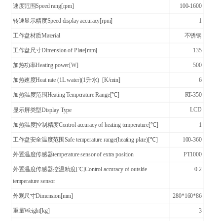
速度范围Speed rang[rpm]
100-1600
转速显示精度Speed display accuracy[rpm]
1
工作盘材质Material
不锈钢
工作盘尺寸Dimension of Plate[mm]
135
加热功率Heating power[W]
500
加热速度Heat rate (1L water)(1升水) [K/min]
6
加热温度范围Heating Temperature Range[℃]
RT-350
LCD
显示屏类型
Display Type
加热温度控制精度Control accuracy of heating temperature[℃]
1
工作盘安全温度范围Safe temperature range(heating plate)[℃]
100-360
外置温度传感器
temperature sensor
of extra position
PT1000
外置温度传感器控温精度[℃]
C
ontrol accuracy
of outside
0.2
temperature
sensor
外观尺寸
Dimension
[mm]
280*160*86
重量
Weight
[kg]
3