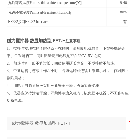
允许环境温度
Permissible ambient temperature
[℃]
9-40
80%
允许环境湿度Permissible ambient humidity
RS232
接口
RS232 interface
有
磁力搅拌器 数显加热型 FET-H
注意事项
1
、 搅拌时发现搅拌子跳动或不搅拌时，请切断电源检查一下烧杯底是否
平、位置是否正、同时测量现用电压是否在
220V
±
5V
之间；
2
、 加热时间一般不宜过长，间歇使用延长寿命，不搅拌时不加热。
3
、 中速运转可连续工作
72
小时，高速运转可连续工作
48
小时，工作时防止
剧烈震动；
4
、 用电：电源插座应采用三孔安全插座，必须妥善接地；
5
、 仪器应保持清洁干燥，严禁溶液流入机内，以免损坏机器，不工作时应
切断电源。