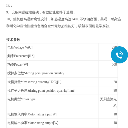
境；
9
、设备内强磁性磁铁，有效防止搅拌子逃脱；
10
、整机耐高温耐腐蚀设计，加热温度高达
340
℃不锈钢盘面，美观、耐高温
和耐化学腐蚀性能出色铝合金外壳散热性能好，喷塑表面耐化学腐蚀。
技术参数
+
电压Voltage[VAC]
220
频率Frequency[HZ]
50
功率Power[W]
500
搅拌点位数Stirring point position quantity
1
大搅拌量Max.stirring quantity(H2O)[L]
20
搅拌子大长度Stirring point position quantity[mm]
80
电机类型Motor type
无刷直流电
机
电机输入功率Motor rating input[W]
18
电机输出功率Motor rating output[W]
10