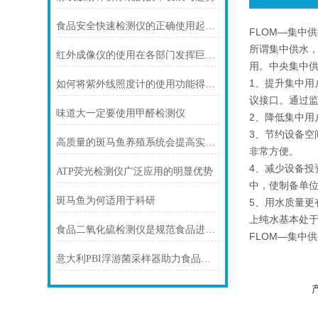
食品安全快速检测仪的正确使用起到积极的作用
FLOM—集中
所谓集中供水
红外成像仪的使用在各部门发挥巨大作用
用。中央集中
1、提升集中用
如何将紫外线照度计的使用功能得到利用
议接口。通过
味道大一定要使用甲醛检测仪
2、降低集中
3、节约设备
高质量的斑马鱼养殖系统会提高实验结果的准确性
非常方便。
4、减少设备
ATP荧光检测仪广泛应用的明显优势
中，使制备单位
斑马鱼为何适用于科研
5、用水质量
上纯水基本处
食品二氧化硫检测仪是规范食品进入市场的“利器”
FLOM—集中
意大利PBI浮游菌采样器助力食品安全微生物监控