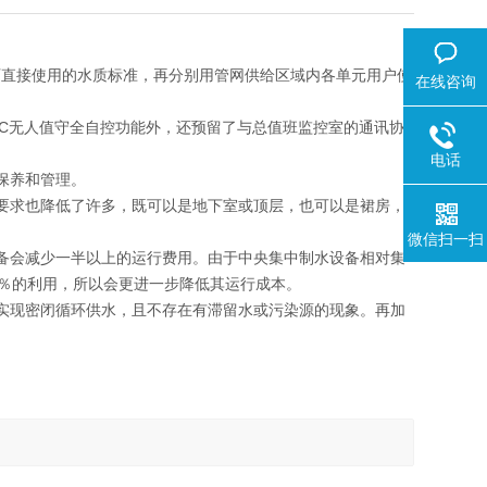
可直接使用的水质标准，再分别用管网供给区域内各单元用户使
在线咨询
LC无人值守全自控功能外，还预留了与总值班监控室的通讯协
电话
保养和管理。
要求也降低了许多，既可以是地下室或顶层，也可以是裙房，
微信扫一扫
备会减少一半以上的运行费用。由于中央集中制水设备相对集
0％的利用，所以会更进一步降低其运行成本。
实现密闭循环供水，且不存在有滞留水或污染源的现象。再加