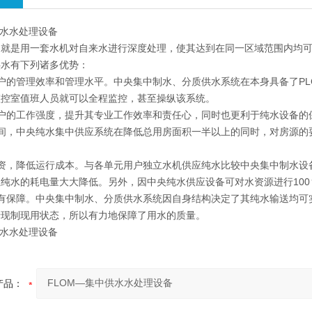
供水水处理设备
，就是用一套水机对自来水进行深度处理，使其达到在同一区域范围内均
供水有下列诸多优势：
户的管理效率和管理水平。中央集中制水、分质供水系统在本身具备了P
监控室值班人员就可以全程监控，甚至操纵该系统。
用户的工作强度，提升其专业工作效率和责任心，同时也更利于纯水设备的
空间，中央纯水集中供应系统在降低总用房面积一半以上的同时，对房源的
投资，降低运行成本。与各单元用户独立水机供应纯水比较中央集中制水设
纯水的耗电量大大降低。另外，因中央纯水供应设备可对水资源进行10
更有保障。中央集中制水、分质供水系统因自身结构决定了其纯水输送均可
于现制现用状态，所以有力地保障了用水的质量。
供水水处理设备
产品：