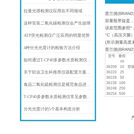
拉曼光谱检测仪应用在不同领域
普兰德(BRAND
容量瓶带旋盖，
这样安装二氧化碳检测仪会产生故障
误差范围参照*，
°C（高压灭菌
ATP荧光检测仪广泛应用的明显优势
(所示测量高度
4种分光光度计的检验方法介绍
普兰德(BRAND
货号
量程
如何通过T-CP40多参数水质检测仪提升水质管理效率
ml
36208
10
宽
36220
25
关于职业卫生科推荐仪器配置方案（含放射卫生及职业卫生）
36228
50
36238
100
食品二氧化硫检测仪是规范食品进入市场的“利器”
36248
250
36254
500
T-CP40多参数水质检测仪常见参数解析与测量意义
分光光度计的5个基本构造分析