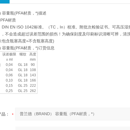
) 容量瓶(PFA材质，*)描述
PFA材质
DIN EN ISO 1042标准。（TC，In）校准。附批次检验证书。可
），不会造成超过误差范围的损伤！为确保刻度及印刷标识清晰可辨，清洗温
未包含瓶塞高度=不含瓶塞高度)
) 容量瓶(PFA材质，*)订货信息
误差极限
螺纹
高度
± ml
mm
颈
0,04
GL 18
90
0,04
GL 18
108
0,06
GL 18
143
0,10
GL 18
166
0,15
GL 25
222
0,25
GL 25
262
产品：