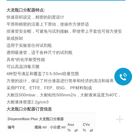
大龙瓶口分配器
特点:
快速容积设定，精密的刻度设计
平滑和精密的活塞上下滑动，使操作方便舒适
排液管安全帽，可避免与试剂接触，即使带上手套也可很方便安
装或拆卸
适用于实验室任何试剂瓶
透明吸液管，适于各种尺寸的试剂瓶
具有*的化学耐受性能
可以高温消毒灭菌
4种型号满足和覆盖了0.5-50ml容量范围
方便的设计，保证了对分液器进行简单和经济的清洁和保养
采用PTFE、ETFE、FEP、BSG、 PP材料制成
大耐压500mbar，大耐粘性500mm2/s，大耐液体温度为40℃，
大耐液体密度2.2g/cm3
大龙瓶口分配器
订货信息
+
DispensMate Plus 大龙瓶口分液器
A≤±
CV≤
编号
规格 ml
小分度 ml
%
μl
%
μl