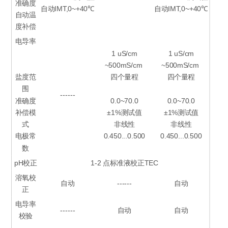
准确度
自动IMT,0~+40℃
自动IMT,0~+40℃
自动温
度补偿
电导率
1 uS/cm
1 uS/cm
~500mS/cm
~500mS/cm
盐度范
四个量程
四个量程
围
------
准确度
0.0~70.0
0.0~70.0
补偿模
±1%测试值
±1%测试值
式
非线性
非线性
电极常
0.450...0.500
0.450...0.500
数
pH校正
1-2 点标准液校正TEC
溶氧校
自动
------
自动
正
电导率
------
自动
自动
校验