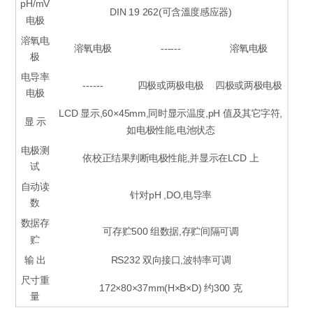
pH/mV
DIN 19 262(可含溫度感应器)
电极
溶氧电
溶氧电极
------
溶氧电极
极
电导率
------
四极或两极电极
四极或两极电极
电极
LCD 显示,60×45mm,同时显示温度,pH 值及其它字符,
显 示
如电极性能,电池状态
电极测
依校正结果判断电极性能,并显示在LCD 上
试
自动读
针对pH ,DO,电导率
数
数据存
可存贮500 组数据,存贮间隔可调
贮
输 出
RS232 双向接口,波特率可调
尺寸重
172×80×37mm(H×B×D) 约300 克
量