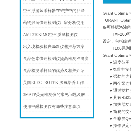
空气浮游菌采样器在维护中的那些小窍门
Grant Opti
GRANT Op
药物残留快速检测仪厂家分析使用农药易产生的安全问题
备可根据浴液
TXF200可
AMI 310KIMO空气质量检测仪
设定，包括编
出入境检验检疫局新仪器推荐方案
T100系列恒
Grant Opt
食品色素快速检测仪提高检测准确度
● 温度范围 TXF
● 智能控制优化
食品检测采样箱的优势及相关介绍
● 强劲的内置循
英国ELECTROTEK 厌氧培养工作站技术参数
● 两个泵连接
● 通过搅拌
3MATP荧光检测仪的常见问题及解决方法
● 具有RS2
● 加热器功率2
使用甲醛检测仪有哪些注意事项
● 简易的交
● 全彩屏QVG
● 操作设定