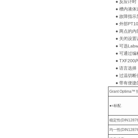
● 反应计时，
● 槽内液体
● 故障指示
● 外部PT1
● 两点的内
● 关闭设置
● 可选Lab
● 可通过编
● TXF200
● 语言选择
● 过温切断
● 带有便捷
Grant Optima™
●=
标配
稳定性
(DIN1287
均一性
(DIN1287