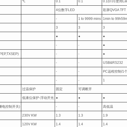
℃
0.1
0.1
0.1(0.01
使用
La
4
位数字
LED
彩屏
QVGA TFT
-
1 to 9999 mins
1min to 99h59
3
3
3
●
●
●
-
-
●
PEP,TXSEP)
-
-
●
-
-
USB&RS232
-
-
PC
远程控制
/1
-
-
1
过温保护
固定
可调断开
低液位保护
-
浮动开光
●
●
●
继电控制开关
)
-
-
高低温
230V KW
1.3
1.3
1.9
120V KW
1.4
1.4
1.4