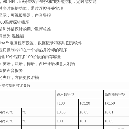
99小时，59分钟发声警报和加热器控制，定时器功能
过少时保护功能，通过浮控开关实现
显示；可视报警器，声音警报
000温度探针插座
部和外部探针的用户重新校准
调整为 温性能
wise™电脑程序设置，数据记录和实时图形软件
程切换制冷和在一个加热并冷却的程序
内含10个程序多100阶段的内存容量
：英语，法语，德语，西班牙语和意大利语
保护声音报警
的夹钳，方便更换浴槽
恒温控制器
技术参数
通用数字型
高性能数字型
T100
TC120
TX150
6)@70
℃
℃
±0.05
±0.05
±0.01
6)@70
℃
℃
±0.1
±0.1
±0.05