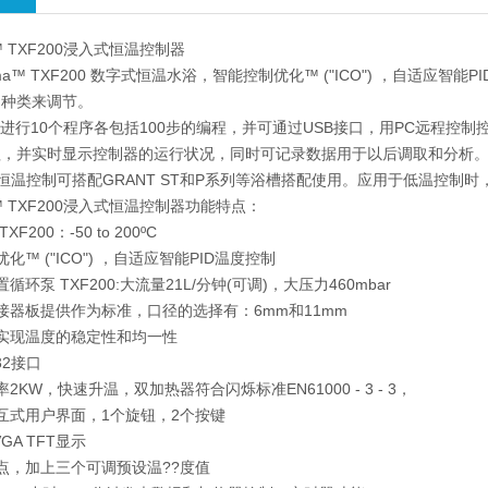
ma™ TXF200浸入式恒温控制器
tima™ TXF200 数字式恒温水浴，智能控制优化™ ("ICO") ，自
的种类来调节。
进行10个程序各包括100步的编程，并可通过USB接口，用PC远程控制控
程，并实时显示控制器的运行状况，同时可记录数据用于以后调取和分析
温控制可搭配GRANT ST和P系列等浴槽搭配使用。应用于低温控制时
ima™ TXF200浸入式恒温控制器功能特点：
200：-50 to 200ºC
™ ("ICO") ，自适应智能PID温度控制
环泵 TXF200:大流量21L/分钟(可调)，大压力460mbar
器板提供作为标准，口径的选择有：6mm和11mm
实现温度的稳定性和均一性
32接口
KW，快速升温，双加热器符合闪烁标准EN61000 - 3 - 3，
互式用户界面，1个旋钮，2个按键
A TFT显示
点，加上三个可调预设温??度值