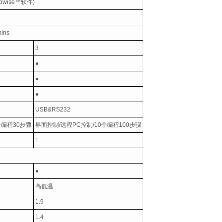
bwise™
软件
)
mins
3
●
●
●
USB&RS232
个编程
30
步骤
界面控制
/
远程
PC
控制
/10
个编程
100
步骤
1
●
高低温
1.9
1.4