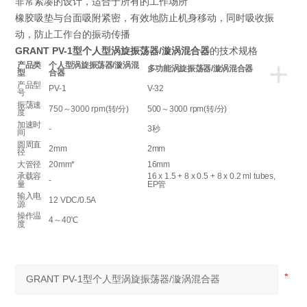
非常紧凑的设计，适合于所有的工作场所
橡胶吸垫与台面吸附紧密，有效地防止机身移动，同时吸收振
动，防止工作台的振动传播
GRANT PV-1型个人型涡旋振荡器/漩涡混合器
的技术规格
+
产品类
个人型涡旋振荡器/漩涡混
多功能涡旋振荡器/漩涡混合器
型
合器
产品型
PV-1
V-32
号
振荡速
750～3000 rpm(转/分)
500～3000 rpm(转/分)
度
加速时
-
3秒
间
圆周直
2mm
2mm
径
大管径
20mm*
16mm
承载容
16 x 1.5 + 8 x 0.5 + 8 x 0.2 ml tubes,
-
量
EP管
输入电
12 VDC/0.5A
源
操作温
4～40℃
度