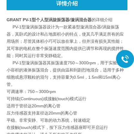
详情介绍
GRANT PV-1型个人型涡旋振荡器/漩涡混合器
的详细介绍
PV-1型漩涡振荡器设计为一款紧凑型漩涡混合器/涡旋振荡
器，其卧式的设计和占地面积小的特点，使其几乎满足所有的应
用场所；尽管其体积小巧可以放在掌上，但并没有损失其性能；
其可靠的电机在整个振荡速度范围内提供已调节和再现的搅拌性
能；同时其运行非常安静稳定。
PV-1型漩涡振荡器其振荡速度750～3000rpm，用于实验室中
小容积的液体振荡混合，提供由温和到剧烈地混合，适用于多种
细胞或悬浮颗粒的混匀，支持容量为0.5ml，1.5ml和15ml离心
管。
可调速率：750～3000rpm
可持续(Continuous)或接触(touch)模式运行
适用于管径达20mm的离心管
压力传感器支持直径达20mm的离心管
平稳、非常安静、可靠的动力系统，转速稳定
在接触(touch)模式下，按下压力传感器座即可开启运行