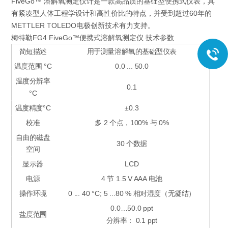
FiveGo™ 溶解氧测定仪计是一款高品质的基础型便携式仪表，具
有紧凑型人体工程学设计和高性价比的特点，并受到超过60年的
METTLER TOLEDO电极创新技术有力支持。
梅特勒FG4 FiveGo™便携式溶解氧测定仪 技术参数
+
简短描述
用于测量溶解氧的基础型仪表
温度范围 °C
0.0 ... 50.0
温度分辨率
0.1
°C
温度精度°C
±0.3
校准
多 2 个点，100% 与 0%
自由的磁盘
30 个数据
空间
显示器
LCD
电源
4 节 1.5 V AAA 电池
操作环境
0 ... 40 °C; 5 ...80 % 相对湿度（无凝结）
0.0…50.0 ppt
盐度范围
分辨率： 0.1 ppt