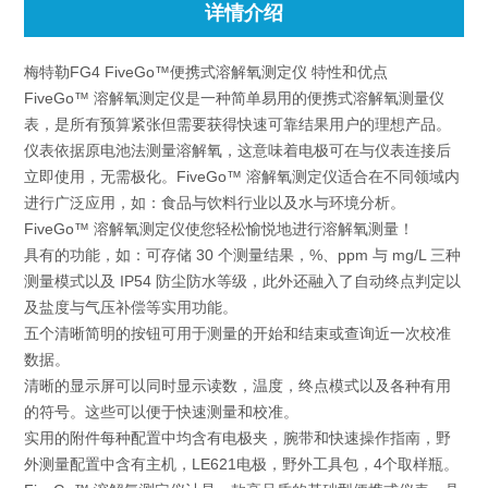
详情介绍
梅特勒FG4 FiveGo™便携式溶解氧测定仪 特性和优点
FiveGo™ 溶解氧测定仪是一种简单易用的便携式溶解氧测量仪
表，是所有预算紧张但需要获得快速可靠结果用户的理想产品。
仪表依据原电池法测量溶解氧，这意味着电极可在与仪表连接后
立即使用，无需极化。FiveGo™ 溶解氧测定仪适合在不同领域内
进行广泛应用，如：食品与饮料行业以及水与环境分析。
FiveGo™ 溶解氧测定仪使您轻松愉悦地进行溶解氧测量！
具有的功能，如：可存储 30 个测量结果，%、ppm 与 mg/L 三种
测量模式以及 IP54 防尘防水等级，此外还融入了自动终点判定以
及盐度与气压补偿等实用功能。
五个清晰简明的按钮可用于测量的开始和结束或查询近一次校准
数据。
清晰的显示屏可以同时显示读数，温度，终点模式以及各种有用
的符号。这些可以便于快速测量和校准。
实用的附件每种配置中均含有电极夹，腕带和快速操作指南，野
外测量配置中含有主机，LE621电极，野外工具包，4个取样瓶。