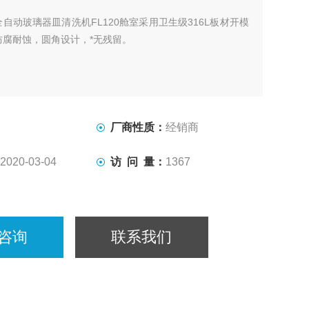
全自动玻璃器皿清洗机FL120舱室采用卫生级316L板材开模
防腐耐蚀，圆角设计，*无残留。
厂商性质：
经销商
2020-03-04
访 问 量：
1367
咨询
联系我们