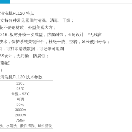
洗机FL120 特点
，支持各种常见器皿的清洗、消毒、干燥；
压花不锈钢材质，外型美观大方；
316L板材开模一次成型，防腐耐蚀，圆角设计，*无残留；
制技术，保护系统关键部件，杜绝干烧、空转，延长使用寿命；
2端口，可打印清洗数据，可记录可追溯；
SS设计，无污染，防腐蚀；
屏(选配）
配）
洗机FL120 技术参数
120L
93℃
常温～93℃
可调
50kg
3000w
2000w
750w
洗、水清洗、酸性清洗、碱性清洗