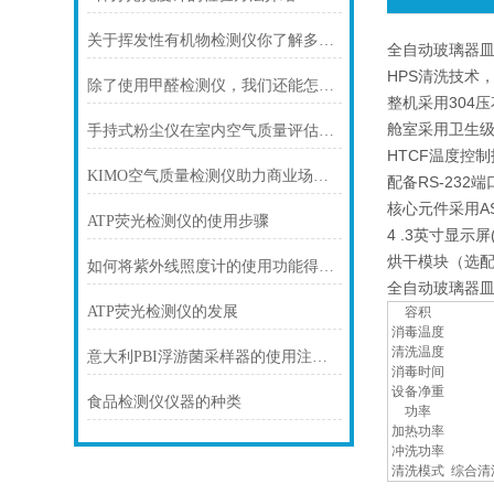
关于挥发性有机物检测仪你了解多少？
全自动玻璃器皿清
HPS清洗技术
除了使用甲醛检测仪，我们还能怎么了解甲醛
整机采用304
舱室采用卫生级
手持式粉尘仪在室内空气质量评估中的应用
HTCF温度控
KIMO空气质量检测仪助力商业场所打造优质空气环境
配备RS-23
核心元件采用A
ATP荧光检测仪的使用步骤
4 .3英寸显示
烘干模块（选
如何将紫外线照度计的使用功能得到利用
全自动玻璃器皿清
ATP荧光检测仪的发展
容积
消毒温度
清洗温度
意大利PBI浮游菌采样器的使用注意事项
消毒时间
设备净重
食品检测仪仪器的种类
功率
加热功率
冲洗功率
清洗模式
综合清