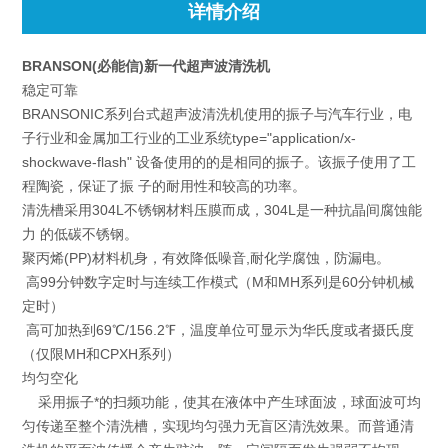
详情介绍
BRANSON(必能信)新一代超声波清洗机
稳定可靠
BRANSONIC系列台式超声波清洗机使用的振子与汽车行业，电
子行业和金属加工行业的工业系统type="application/x-
shockwave-flash" 设备使用的的是相同的振子。该振子使用了工
程陶瓷，保证了振 子的耐用性和较高的功率。
清洗槽采用304L不锈钢材料压膜而成，304L是一种抗晶间腐蚀能
力 的低碳不锈钢。
聚丙烯(PP)材料机身，有效降低噪音,耐化学腐蚀，防漏电。
高99分钟数字定时与连续工作模式（M和MH系列是60分钟机械
定时）
高可加热到69℃/156.2℉，温度单位可显示为华氏度或者摄氏度
（仅限MH和CPXH系列）
均匀空化
采用振子*的扫频功能，使其在液体中产生球面波，球面波可均
匀传递至整个清洗槽，实现均匀强力无盲区清洗效果。而普通清