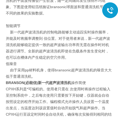
洗机的平面波传播会产生驻波，随一定间隔而发生强弱不均现
象。下图是使用铝箔纸验证bransonic球面波和普通清洗机平面波
不同的效果的实验数据。
智能调节
新一代超声波清洗机的控制电路能够主动追踪实时操作频率，
并能及时将频率调整到 佳位置。对于使用者来说，新一代超声波
清洗机能够稳定提供一致的超声波输出功率而无需在操作时对机
器进行调节。全新的超声波清洗机即使在负载条件发生变化时，
也可以在槽体内产生稳定的空穴作用。
低噪音
由于采用pp材料机身，使得bransonic超声波清洗机的噪音大大
低于普通清洗机。
BRANSON(必能信)新一代超声波清洗机
操作简便
CPXH系列是*可编程的。使用者只需在 次使用时将操作过程输入
至控制系统中，之后每次使用只需要按下开始键，仪器就会自动
按照设定的程序开始工作。编程模式允许操作人员设置一个温度
出发点，当温度达到该设置值时自动开始脱气和超声操作。当
CPXH运行至设定时间时会自动关机，确保每次实验得到相同的结