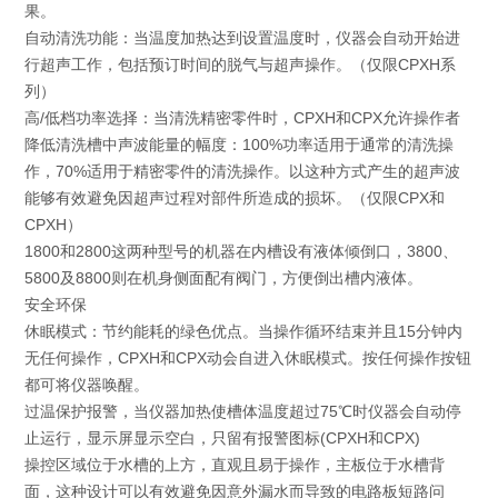
果。
自动清洗功能：当温度加热达到设置温度时，仪器会自动开始进
行超声工作，包括预订时间的脱气与超声操作。（仅限CPXH系
列）
高/低档功率选择：当清洗精密零件时，CPXH和CPX允许操作者
降低清洗槽中声波能量的幅度：100%功率适用于通常的清洗操
作，70%适用于精密零件的清洗操作。以这种方式产生的超声波
能够有效避免因超声过程对部件所造成的损坏。（仅限CPX和
CPXH）
1800和2800这两种型号的机器在内槽设有液体倾倒口，3800、
5800及8800则在机身侧面配有阀门，方便倒出槽内液体。
安全环保
休眠模式：节约能耗的绿色优点。当操作循环结束并且15分钟内
无任何操作，CPXH和CPX动会自进入休眠模式。按任何操作按钮
都可将仪器唤醒。
过温保护报警，当仪器加热使槽体温度超过75℃时仪器会自动停
止运行，显示屏显示空白，只留有报警图标(CPXH和CPX)
操控区域位于水槽的上方，直观且易于操作，主板位于水槽背
面，这种设计可以有效避免因意外漏水而导致的电路板短路问